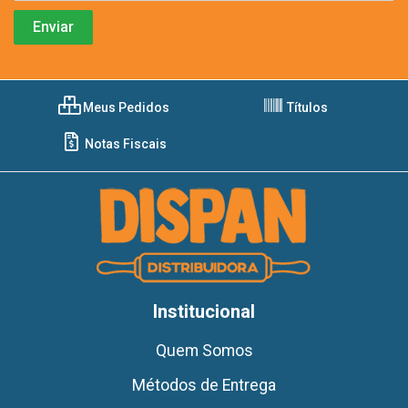
Meus Pedidos
Títulos
Notas Fiscais
Institucional
Quem Somos
Métodos de Entrega