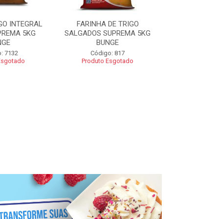
GO INTEGRAL
FARINHA DE TRIGO
FARINHA CO
PREMA 5KG
SALGADOS SUPREMA 5KG
SUPREMA 5
NGE
BUNGE
Código
: 7132
Código: 817
Esgotado
Produto Esgotado
R$ 2
Adic