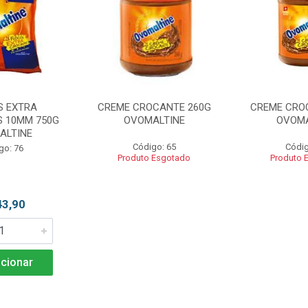
S EXTRA
CREME CROCANTE 260G
CREME CRO
 10MM 750G
OVOMALTINE
OVOMA
ALTINE
Código: 65
Códig
go: 76
Produto Esgotado
Produto 
43,90
cionar