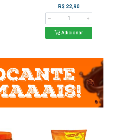
R$ 22,90
R$ 2
Adicionar
Adic