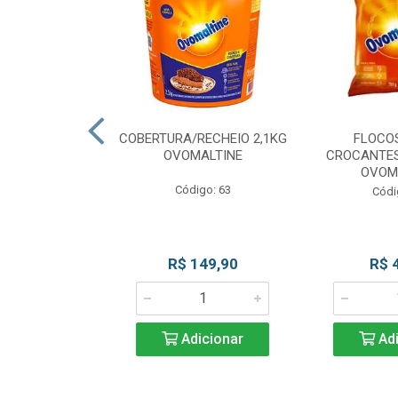
CKS MESCLADO
COBERTURA/RECHEIO 2,1KG
FLOCO
VOMALTINE
OVOMALTINE
CROCANTES
OVOM
go: 80
Código: 63
Códi
 Esgotado
R$ 149,90
R$ 
Adicionar
Adi