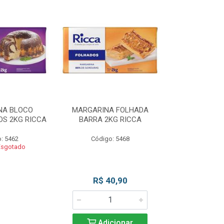
NA BLOCO
MARGARINA FOLHADA
MARGARIN
S 2KG RICCA
BARRA 2KG RICCA
MASSAS/BOLO
: 5462
Código: 5468
Código
Esgotado
Produto 
R$ 40,90
Adicionar