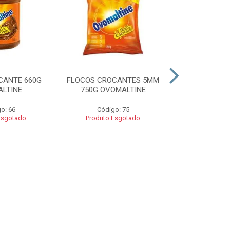
CANTE 660G
FLOCOS CROCANTES 5MM
FLOCOS C
LTINE
750G OVOMALTINE
ROCKS 550G 
o: 66
Código: 75
Códig
Esgotado
Produto Esgotado
Produto 