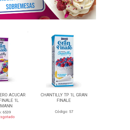
ZERO ACUCAR
CHANTILLY TP 1L GRAN
CHANTILLY 
FINALE 1L
FINALE
FINALE 250G 
HMANN
Código: 57
Código
: 6539
Esgotado