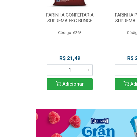
 DE TRIGO
FARINHA CONFEITARIA
FARINHA 
SUPREMA 5KG
SUPREMA 5KG BUNGE
SUPREMA 
UNGE
Código: 6263
Códig
go: 817
 Esgotado
R$ 21,49
R$ 
Adicionar
Adi