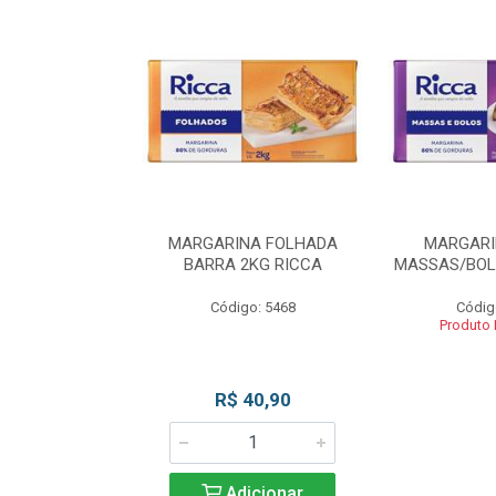
INA BLOCO
MARGARINA FOLHADA
MARGARI
OS 2KG RICCA
BARRA 2KG RICCA
MASSAS/BOL
o: 5462
Código: 5468
Códig
 Esgotado
Produto
R$ 40,90
Adicionar