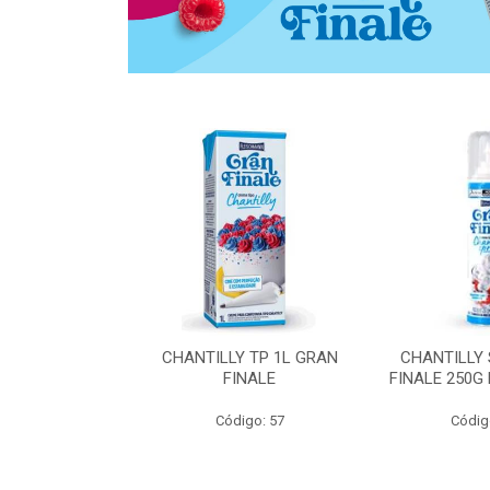
 ZERO ACUCAR
CHANTILLY TP 1L GRAN
CHANTILLY
 FINALE 1L
FINALE
FINALE 250G
SHMANN
Código: 57
Códig
o: 6539
 Esgotado