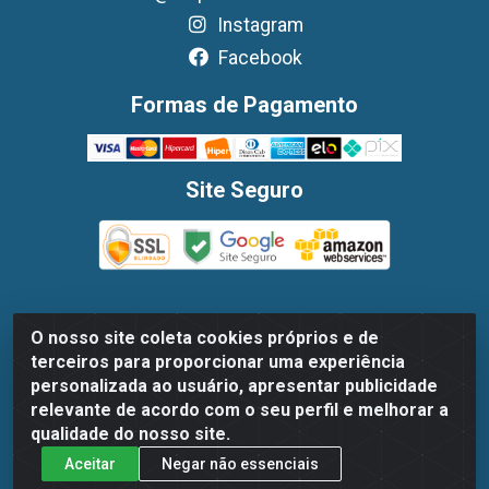
Instagram
Facebook
Formas de Pagamento
Site Seguro
O nosso site coleta cookies próprios e de
Dispan Distribuidora de Alimentos LTDA - Avenida
terceiros para proporcionar uma experiência
Marechal Mascarenhas De Moraes, 1048- Imbiribeira,
personalizada ao usuário, apresentar publicidade
Recife/PE - CEP 51.170-000 - CNPJ 30.779.584/0003-78
relevante de acordo com o seu perfil e melhorar a
qualidade do nosso site.
Aceitar
Negar não essenciais