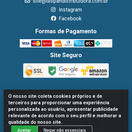
site@dispandistribuidora.com.br
Instagram
Facebook
Formas de Pagamento
Site Seguro
O nosso site coleta cookies próprios e de
Dispan Distribuidora de Alimentos LTDA - Avenida Marechal
terceiros para proporcionar uma experiência
Mascarenhas De Moraes, 1048- Imbiribeira, Recife/PE - CEP
personalizada ao usuário, apresentar publicidade
51.170-000 - CNPJ 30.779.584/0003-78
relevante de acordo com o seu perfil e melhorar a
qualidade do nosso site.
Aceitar
Negar não essenciais