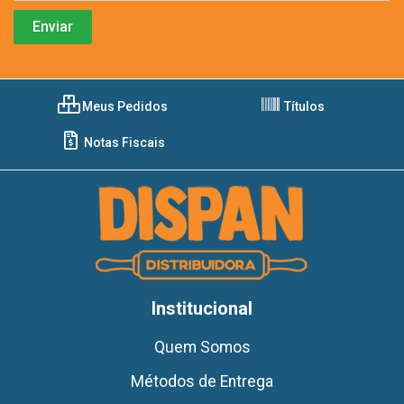
Meus Pedidos
Títulos
Notas Fiscais
Institucional
Quem Somos
Métodos de Entrega