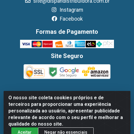
site@dispandistribuidora.com.br
Instagram
Facebook
Formas de Pagamento
Site Seguro
O nosso site coleta cookies próprios e de
Dispan Distribuidora de Alimentos LTDA - Avenida Marechal
terceiros para proporcionar uma experiência
Mascarenhas De Moraes, 1048- Imbiribeira, Recife/PE - CEP
personalizada ao usuário, apresentar publicidade
51.170-000 - CNPJ 30.779.584/0003-78
relevante de acordo com o seu perfil e melhorar a
qualidade do nosso site.
Aceitar
Negar não essenciais