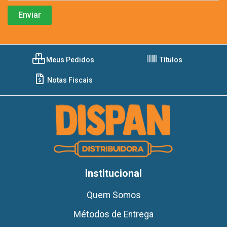
Meus Pedidos
Títulos
Notas Fiscais
Institucional
Quem Somos
Métodos de Entrega