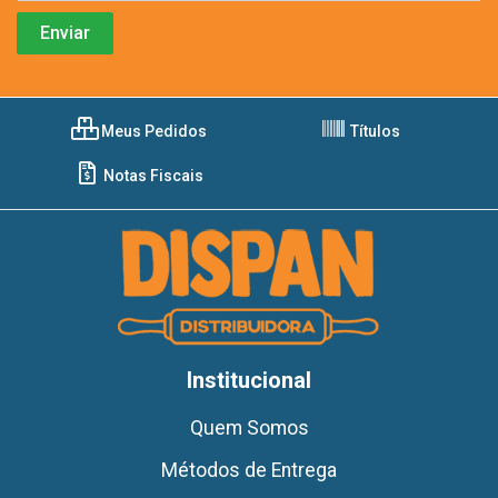
Meus Pedidos
Títulos
Notas Fiscais
Institucional
Quem Somos
Métodos de Entrega