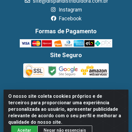
site@dispandistribuidora.com.br
Instagram
Facebook
Formas de Pagamento
Site Seguro
O nosso site coleta cookies próprios e de
Dispan Distribuidora de Alimentos LTDA - Avenida Marechal
terceiros para proporcionar uma experiência
Mascarenhas De Moraes, 1048- Imbiribeira, Recife/PE - CEP
personalizada ao usuário, apresentar publicidade
51.170-000 - CNPJ 30.779.584/0003-78
relevante de acordo com o seu perfil e melhorar a
qualidade do nosso site.
Aceitar
Negar não essenciais