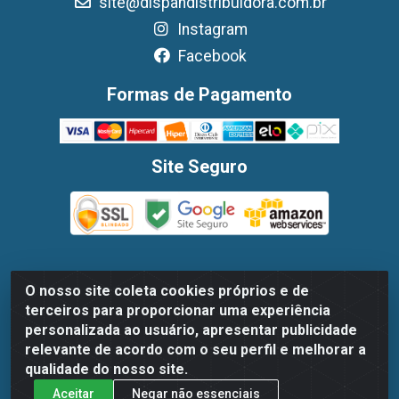
site@dispandistribuidora.com.br
Instagram
Facebook
Formas de Pagamento
Site Seguro
O nosso site coleta cookies próprios e de
Dispan Distribuidora de Alimentos LTDA - Avenida Marechal
terceiros para proporcionar uma experiência
Mascarenhas De Moraes, 1048- Imbiribeira, Recife/PE - CEP
personalizada ao usuário, apresentar publicidade
51.170-000 - CNPJ 30.779.584/0003-78
relevante de acordo com o seu perfil e melhorar a
qualidade do nosso site.
Aceitar
Negar não essenciais