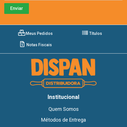
Meus Pedidos
Títulos
Notas Fiscais
Institucional
Quem Somos
Métodos de Entrega