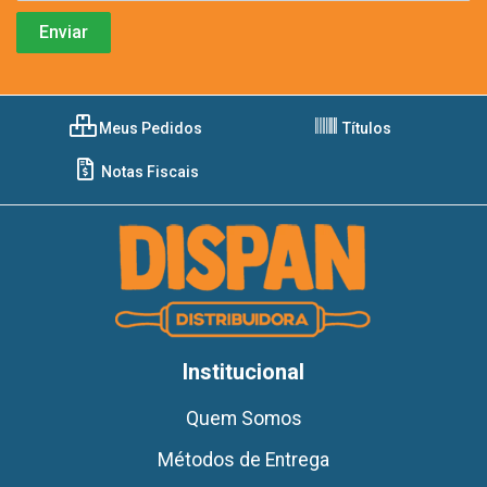
Meus Pedidos
Títulos
Notas Fiscais
Institucional
Quem Somos
Métodos de Entrega