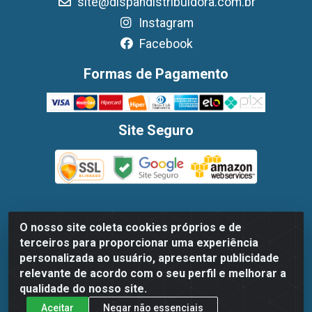
site@dispandistribuidora.com.br
Instagram
Facebook
Formas de Pagamento
Site Seguro
O nosso site coleta cookies próprios e de
Dispan Distribuidora de Alimentos LTDA - Avenida Marechal
terceiros para proporcionar uma experiência
Mascarenhas De Moraes, 1048- Imbiribeira, Recife/PE - CEP
personalizada ao usuário, apresentar publicidade
51.170-000 - CNPJ 30.779.584/0003-78
relevante de acordo com o seu perfil e melhorar a
qualidade do nosso site.
Aceitar
Negar não essenciais