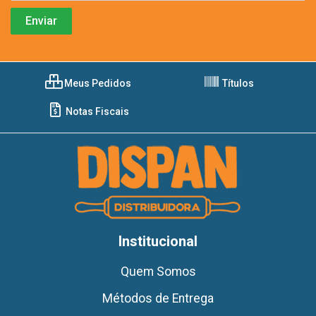
Meus Pedidos
Títulos
Notas Fiscais
Institucional
Quem Somos
Métodos de Entrega