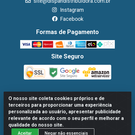
site@dispandistribuidora.com.br
Instagram
Facebook
Formas de Pagamento
Site Seguro
O nosso site coleta cookies próprios e de
Dispan Distribuidora de Alimentos LTDA - Avenida Marechal
terceiros para proporcionar uma experiência
Mascarenhas De Moraes, 1048- Imbiribeira, Recife/PE - CEP
personalizada ao usuário, apresentar publicidade
51.170-000 - CNPJ 30.779.584/0003-78
relevante de acordo com o seu perfil e melhorar a
qualidade do nosso site.
Aceitar
Negar não essenciais