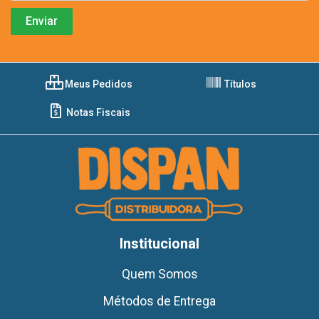
Meus Pedidos
Títulos
Notas Fiscais
Institucional
Quem Somos
Métodos de Entrega