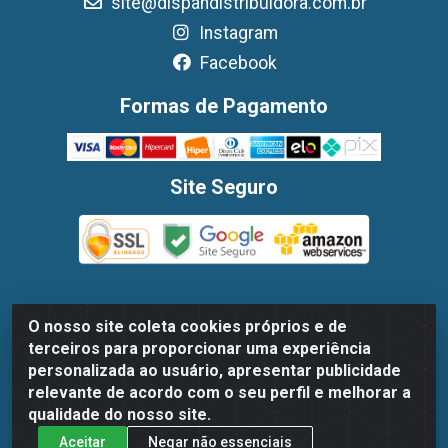
site@dispandistribuidora.com.br
Instagram
Facebook
Formas de Pagamento
Site Seguro
O nosso site coleta cookies próprios e de
Dispan Distribuidora de Alimentos LTDA - Avenida Marechal
terceiros para proporcionar uma experiência
Mascarenhas De Moraes, 1048- Imbiribeira, Recife/PE - CEP
personalizada ao usuário, apresentar publicidade
51.170-000 - CNPJ 30.779.584/0003-78
relevante de acordo com o seu perfil e melhorar a
qualidade do nosso site.
Aceitar
Negar não essenciais