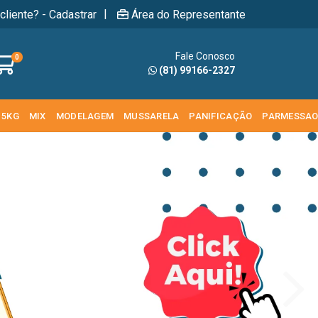
|
cliente? - Cadastrar
Área do Representante
Fale Conosco
0
(81) 99166-2327
 5KG
MIX
MODELAGEM
MUSSARELA
PANIFICAÇÃO
PARMESSA