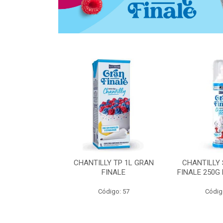
 ZERO ACUCAR
CHANTILLY TP 1L GRAN
CHANTILLY
 FINALE 1L
FINALE
FINALE 250G
SHMANN
Código: 57
Códig
o: 6539
 Esgotado