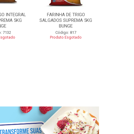
GO INTEGRAL
FARINHA DE TRIGO
FARINHA CO
PREMA 5KG
SALGADOS SUPREMA 5KG
SUPREMA 5
NGE
BUNGE
Código
: 7132
Código: 817
Esgotado
Produto Esgotado
R$ 2
Adic