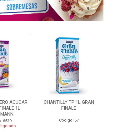
ZERO ACUCAR
CHANTILLY TP 1L GRAN
CHANTILLY 
FINALE 1L
FINALE
FINALE 250G 
HMANN
Código: 57
Código
: 6539
Esgotado