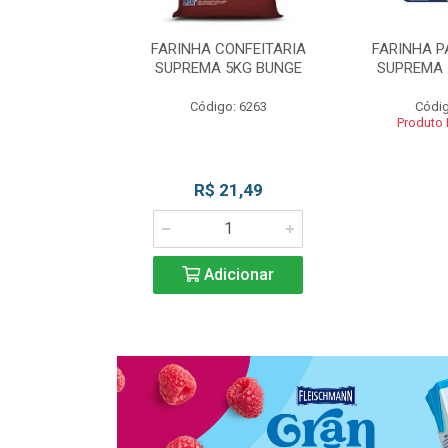
 DE TRIGO
FARINHA CONFEITARIA
FARINHA P
SUPREMA 5KG
SUPREMA 5KG BUNGE
SUPREMA 
UNGE
Código: 6263
Códig
go: 817
Produto
 Esgotado
R$ 21,49
Adicionar