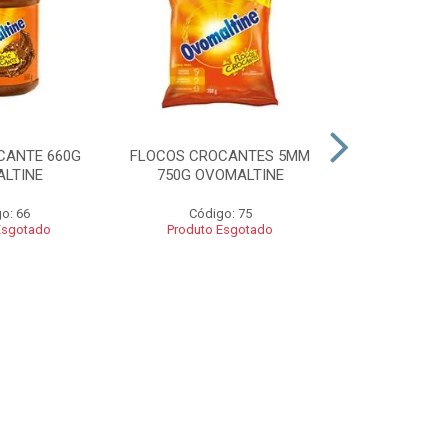
CANTE 660G
FLOCOS CROCANTES 5MM
FLOCOS C
LTINE
750G OVOMALTINE
ROCKS 550G 
o: 66
Código: 75
Códig
Esgotado
Produto Esgotado
Produto 