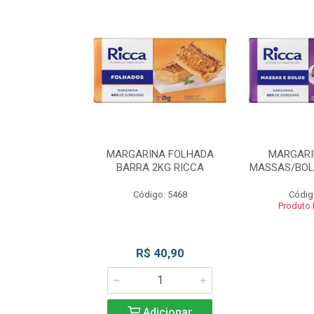
INA BLOCO
MARGARINA FOLHADA
MARGARI
OS 2KG RICCA
BARRA 2KG RICCA
MASSAS/BOL
o: 5462
Código: 5468
Códig
 Esgotado
Produto
R$ 40,90
Adicionar