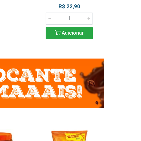
R$ 22,90
R$ 2
Adicionar
Adic