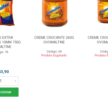
S EXTRA
CREME CROCANTE 260G
CREME CRO
 10MM 750G
OVOMALTINE
OVOMA
ALTINE
Código: 65
Códig
go: 76
Produto Esgotado
Produto 
43,90
cionar