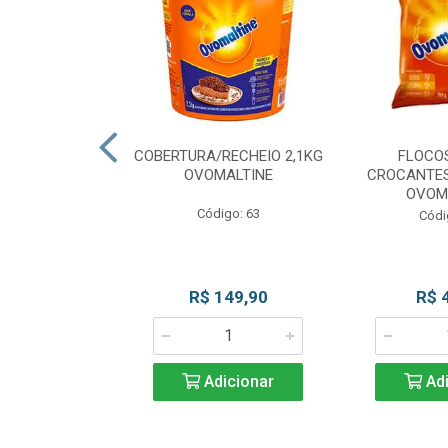
CKS MESCLADO
COBERTURA/RECHEIO 2,1KG
FLOCO
VOMALTINE
OVOMALTINE
CROCANTES
OVOM
go: 80
Código: 63
Códi
 Esgotado
R$ 149,90
R$ 
Adicionar
Adi