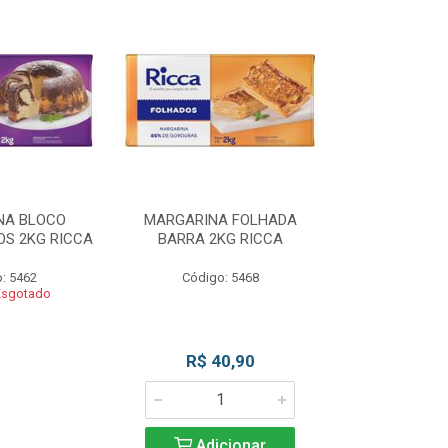
NA BLOCO
MARGARINA FOLHADA
MARGARIN
S 2KG RICCA
BARRA 2KG RICCA
MASSAS/BOLO
: 5462
Código: 5468
Código
Esgotado
Produto 
R$ 40,90
Adicionar