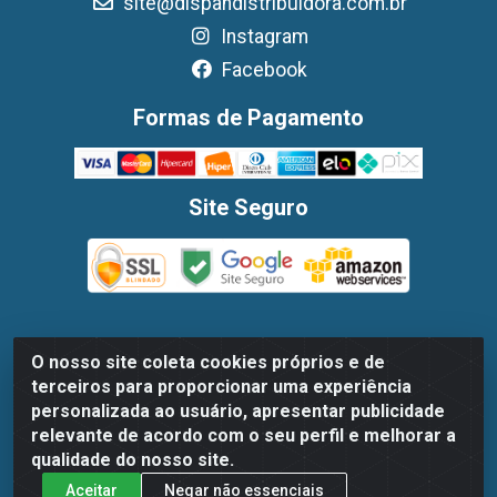
site@dispandistribuidora.com.br
Instagram
Facebook
Formas de Pagamento
Site Seguro
O nosso site coleta cookies próprios e de
Dispan Distribuidora de Alimentos LTDA - Avenida Marechal
terceiros para proporcionar uma experiência
Mascarenhas De Moraes, 1048- Imbiribeira, Recife/PE - CEP
personalizada ao usuário, apresentar publicidade
51.170-000 - CNPJ 30.779.584/0003-78
relevante de acordo com o seu perfil e melhorar a
qualidade do nosso site.
Aceitar
Negar não essenciais