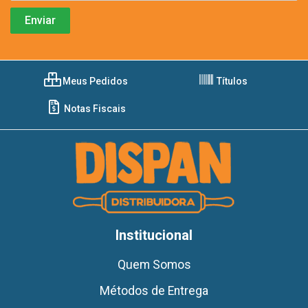
Meus Pedidos
Títulos
Notas Fiscais
Institucional
Quem Somos
Métodos de Entrega