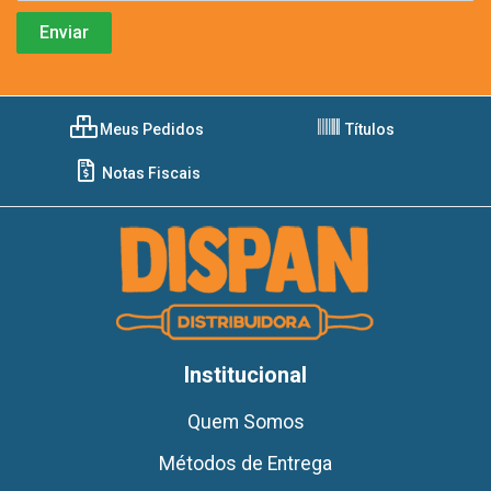
Meus Pedidos
Títulos
Notas Fiscais
Institucional
Quem Somos
Métodos de Entrega