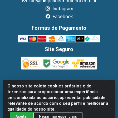
site@dispandistribuidora.com.br
Instagram
Facebook
Formas de Pagamento
Site Seguro
O nosso site coleta cookies próprios e de
Dispan Distribuidora de Alimentos LTDA - Avenida Marechal
terceiros para proporcionar uma experiência
Mascarenhas De Moraes, 1048- Imbiribeira, Recife/PE - CEP
personalizada ao usuário, apresentar publicidade
51.170-000 - CNPJ 30.779.584/0003-78
relevante de acordo com o seu perfil e melhorar a
qualidade do nosso site.
Aceitar
Negar não essenciais