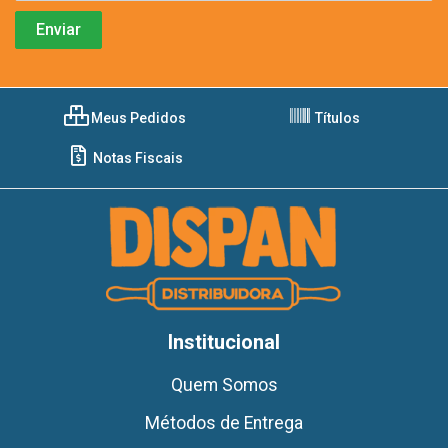
Meus Pedidos
Títulos
Notas Fiscais
Institucional
Quem Somos
Métodos de Entrega