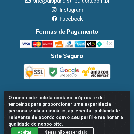
site@dispandistribuidora.com.br
Instagram
Facebook
Formas de Pagamento
Site Seguro
O nosso site coleta cookies próprios e de
Dispan Distribuidora de Alimentos LTDA - Avenida Marechal
terceiros para proporcionar uma experiência
Mascarenhas De Moraes, 1048- Imbiribeira, Recife/PE - CEP
personalizada ao usuário, apresentar publicidade
51.170-000 - CNPJ 30.779.584/0003-78
relevante de acordo com o seu perfil e melhorar a
qualidade do nosso site.
Aceitar
Negar não essenciais