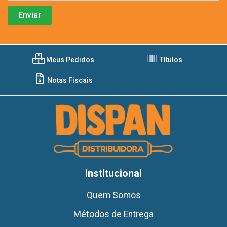
Meus Pedidos
Títulos
Notas Fiscais
Institucional
Quem Somos
Métodos de Entrega