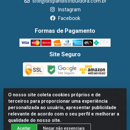
site@dispandistribuidora.com.br
Instagram
Facebook
Formas de Pagamento
Site Seguro
O nosso site coleta cookies próprios e de
Dispan Distribuidora de Alimentos LTDA - Avenida Marechal
terceiros para proporcionar uma experiência
Mascarenhas De Moraes, 1048- Imbiribeira, Recife/PE - CEP
personalizada ao usuário, apresentar publicidade
51.170-000 - CNPJ 30.779.584/0003-78
relevante de acordo com o seu perfil e melhorar a
qualidade do nosso site.
Aceitar
Negar não essenciais