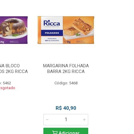
NA BLOCO
MARGARINA FOLHADA
MARGARIN
S 2KG RICCA
BARRA 2KG RICCA
MASSAS/BOLO
: 5462
Código: 5468
Código
Esgotado
Produto 
R$ 40,90
Adicionar