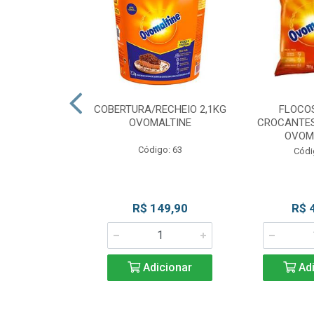
CKS MESCLADO
COBERTURA/RECHEIO 2,1KG
FLOCO
VOMALTINE
OVOMALTINE
CROCANTES
OVOM
go: 80
Código: 63
Códi
 Esgotado
R$ 149,90
R$ 
Adicionar
Adi