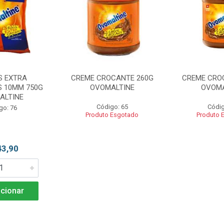
S EXTRA
CREME CROCANTE 260G
CREME CRO
 10MM 750G
OVOMALTINE
OVOMA
ALTINE
Código: 65
Códig
go: 76
Produto Esgotado
Produto 
43,90
cionar