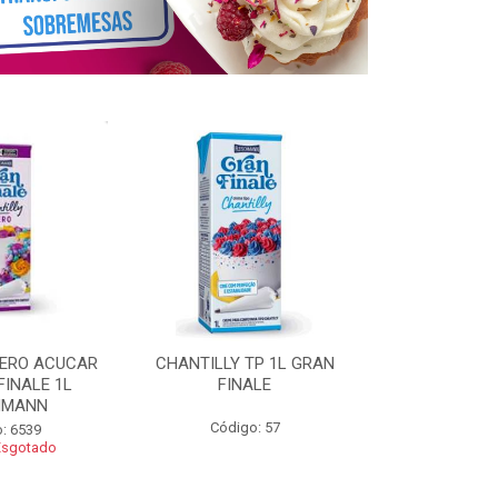
ZERO ACUCAR
CHANTILLY TP 1L GRAN
CHANTILLY 
FINALE 1L
FINALE
FINALE 250G 
HMANN
Código: 57
Código
: 6539
Esgotado