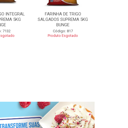
GO INTEGRAL
FARINHA DE TRIGO
FARINHA CO
PREMA 5KG
SALGADOS SUPREMA 5KG
SUPREMA 5
NGE
BUNGE
Código
: 7132
Código: 817
Esgotado
Produto Esgotado
R$ 2
Adic