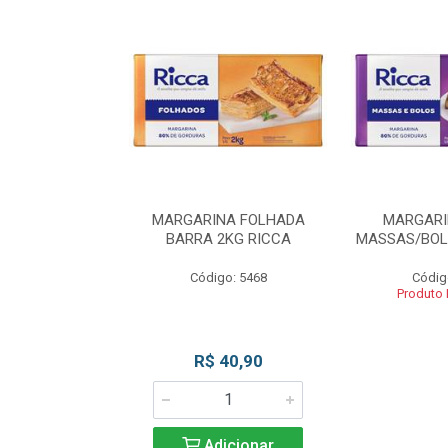
INA BLOCO
MARGARINA FOLHADA
MARGARI
OS 2KG RICCA
BARRA 2KG RICCA
MASSAS/BOL
o: 5462
Código: 5468
Códig
 Esgotado
Produto
R$ 40,90
Adicionar