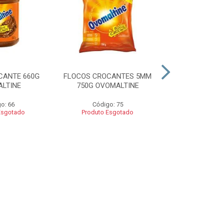
CANTE 660G
FLOCOS CROCANTES 5MM
FLOCOS C
LTINE
750G OVOMALTINE
ROCKS 550G 
o: 66
Código: 75
Códig
Esgotado
Produto Esgotado
Produto 