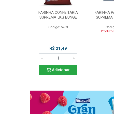
 DE TRIGO
FARINHA CONFEITARIA
FARINHA P
SUPREMA 5KG
SUPREMA 5KG BUNGE
SUPREMA 
UNGE
Código: 6263
Códig
go: 817
Produto
 Esgotado
R$ 21,49
Adicionar