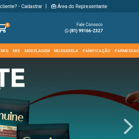
|
cliente? - Cadastrar
Área do Representante
Fale Conosco
0
(81) 99166-2327
 5KG
MIX
MODELAGEM
MUSSARELA
PANIFICAÇÃO
PARMESSA