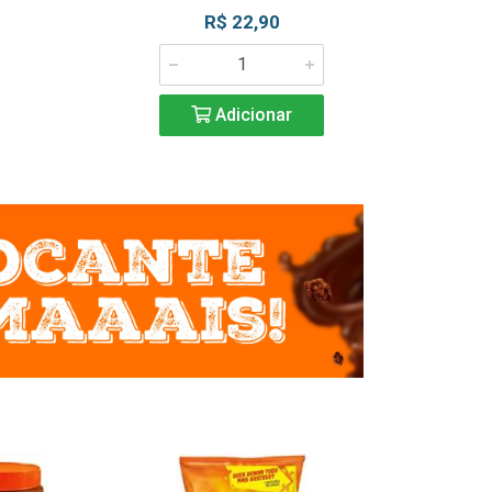
R$ 22,90
R$ 2
Adicionar
Adic