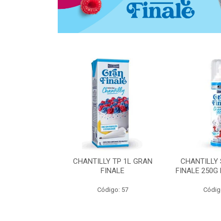
 ZERO ACUCAR
CHANTILLY TP 1L GRAN
CHANTILLY
 FINALE 1L
FINALE
FINALE 250G
SHMANN
Código: 57
Códig
o: 6539
 Esgotado