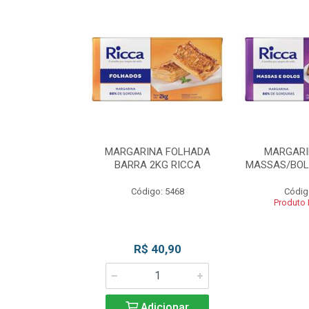
INA BLOCO
MARGARINA FOLHADA
MARGARI
OS 2KG RICCA
BARRA 2KG RICCA
MASSAS/BOL
o: 5462
Código: 5468
Códig
 Esgotado
Produto
R$ 40,90
Adicionar