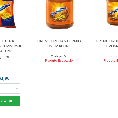
S EXTRA
CREME CROCANTE 260G
CREME CRO
 10MM 750G
OVOMALTINE
OVOMA
ALTINE
Código: 65
Códig
go: 76
Produto Esgotado
Produto 
43,90
cionar