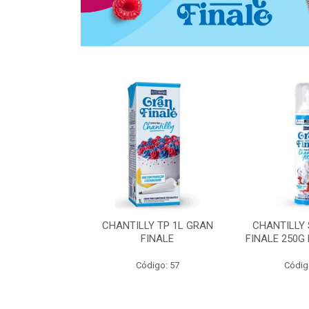
 ZERO ACUCAR
CHANTILLY TP 1L GRAN
CHANTILLY
 FINALE 1L
FINALE
FINALE 250G
SHMANN
Código: 57
Códig
o: 6539
 Esgotado