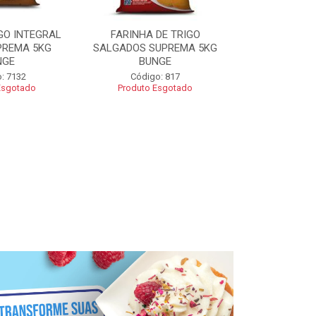
GO INTEGRAL
FARINHA DE TRIGO
FARINHA CO
PREMA 5KG
SALGADOS SUPREMA 5KG
SUPREMA 5
NGE
BUNGE
Código
: 7132
Código: 817
Esgotado
Produto Esgotado
R$ 2
Adic