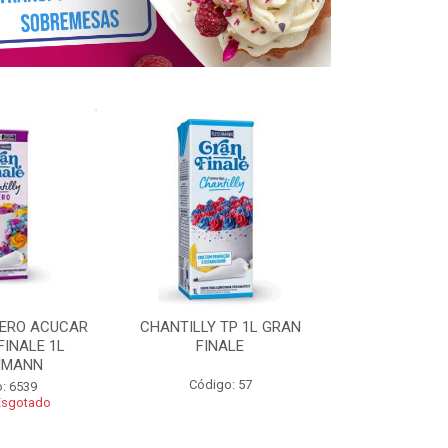
ZERO ACUCAR
CHANTILLY TP 1L GRAN
CHANTILLY 
FINALE 1L
FINALE
FINALE 250G 
HMANN
Código: 57
Código
: 6539
Esgotado