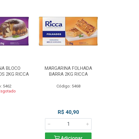
NA BLOCO
MARGARINA FOLHADA
MARGARIN
S 2KG RICCA
BARRA 2KG RICCA
MASSAS/BOLO
: 5462
Código: 5468
Código
Esgotado
Produto 
R$ 40,90
Adicionar