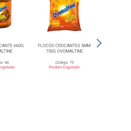
CANTE 660G
FLOCOS CROCANTES 5MM
FLOCOS C
LTINE
750G OVOMALTINE
ROCKS 550G 
o: 66
Código: 75
Códig
Esgotado
Produto Esgotado
Produto 