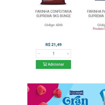
 DE TRIGO
FARINHA CONFEITARIA
FARINHA P
SUPREMA 5KG
SUPREMA 5KG BUNGE
SUPREMA 
UNGE
Código: 6263
Códig
go: 817
Produto
 Esgotado
R$ 21,49
Adicionar