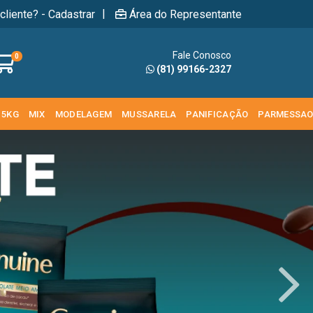
|
cliente? - Cadastrar
Área do Representante
Fale Conosco
0
(81) 99166-2327
 5KG
MIX
MODELAGEM
MUSSARELA
PANIFICAÇÃO
PARMESSA