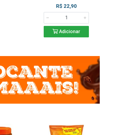
R$ 22,90
R$ 2
Adicionar
Adic