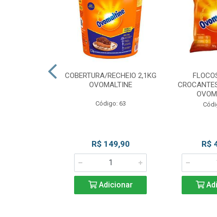
CKS MESCLADO
COBERTURA/RECHEIO 2,1KG
FLOCO
VOMALTINE
OVOMALTINE
CROCANTES
OVOM
go: 80
Código: 63
Códi
 Esgotado
R$ 149,90
R$ 
Adicionar
Adi