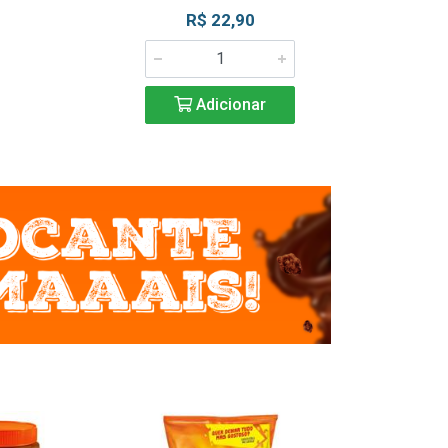
R$ 22,90
R$ 2
Adicionar
Adic