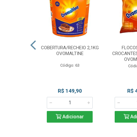
CKS MESCLADO
COBERTURA/RECHEIO 2,1KG
FLOCO
VOMALTINE
OVOMALTINE
CROCANTES
OVOM
go: 80
Código: 63
Códi
 Esgotado
R$ 149,90
R$ 
Adicionar
Adi