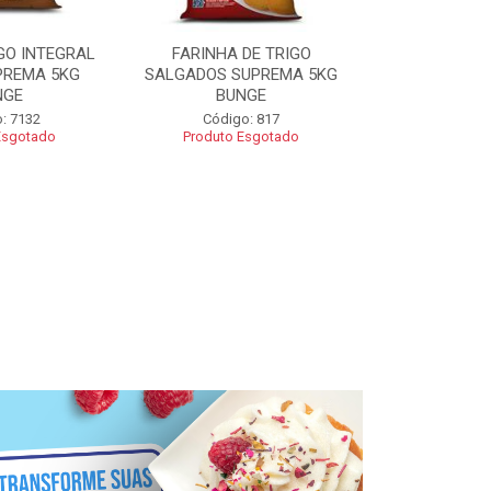
GO INTEGRAL
FARINHA DE TRIGO
FARINHA CO
PREMA 5KG
SALGADOS SUPREMA 5KG
SUPREMA 5
NGE
BUNGE
Código
: 7132
Código: 817
Esgotado
Produto Esgotado
R$ 2
Adic