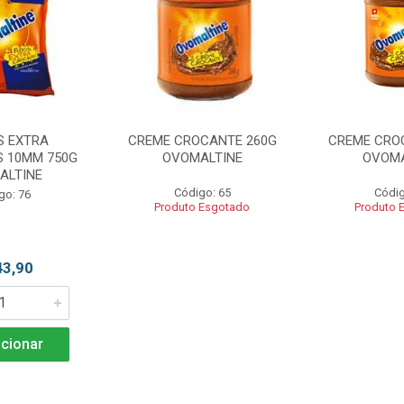
S EXTRA
CREME CROCANTE 260G
CREME CRO
 10MM 750G
OVOMALTINE
OVOMA
ALTINE
Código: 65
Códig
go: 76
Produto Esgotado
Produto 
43,90
cionar