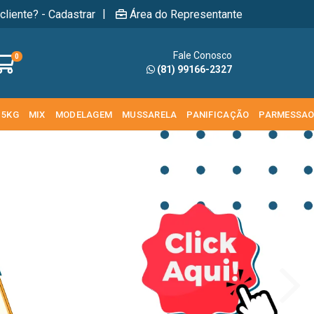
|
cliente? - Cadastrar
Área do Representante
Fale Conosco
0
(81) 99166-2327
 5KG
MIX
MODELAGEM
MUSSARELA
PANIFICAÇÃO
PARMESSA