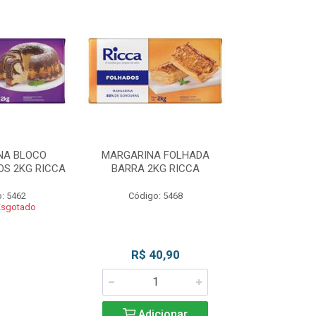
NA BLOCO
MARGARINA FOLHADA
MARGARIN
S 2KG RICCA
BARRA 2KG RICCA
MASSAS/BOLO
: 5462
Código: 5468
Código
Esgotado
Produto 
R$ 40,90
Adicionar