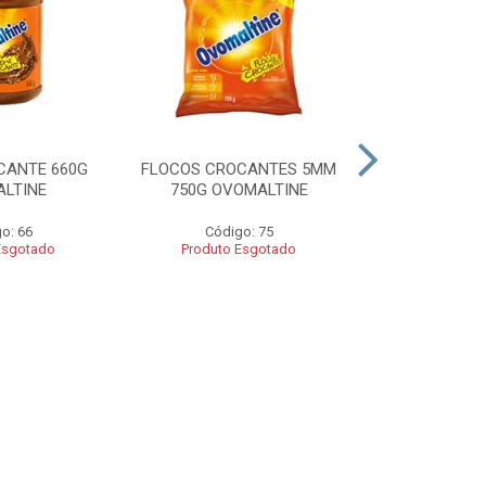
CANTE 660G
FLOCOS CROCANTES 5MM
FLOCOS C
LTINE
750G OVOMALTINE
ROCKS 550G 
o: 66
Código: 75
Códig
Esgotado
Produto Esgotado
Produto 