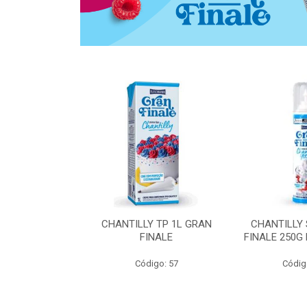
 ZERO ACUCAR
CHANTILLY TP 1L GRAN
CHANTILLY
 FINALE 1L
FINALE
FINALE 250G
SHMANN
Código: 57
Códig
o: 6539
 Esgotado