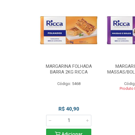
INA BLOCO
MARGARINA FOLHADA
MARGARI
OS 2KG RICCA
BARRA 2KG RICCA
MASSAS/BOL
o: 5462
Código: 5468
Códig
 Esgotado
Produto
R$ 40,90
Adicionar