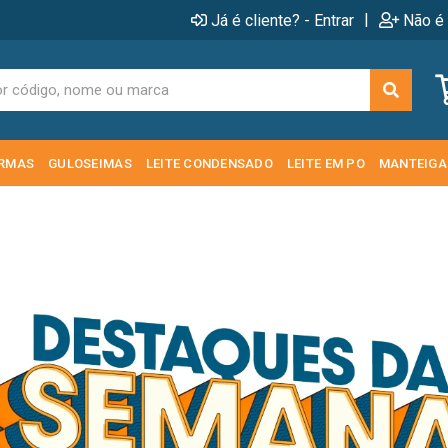
|
Já é cliente? - Entrar
Não é 
RMAS
GULOSEIMAS
LEITE CONDENSADO
LEITE EM PO
MANTEIGA