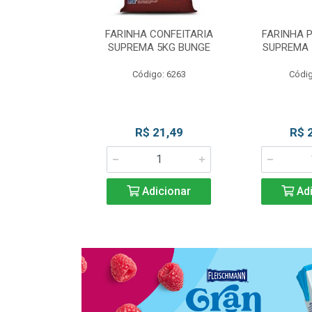
 DE TRIGO
FARINHA CONFEITARIA
FARINHA 
SUPREMA 5KG
SUPREMA 5KG BUNGE
SUPREMA 
UNGE
Código: 6263
Códig
go: 817
 Esgotado
R$ 21,49
R$ 
Adicionar
Adi