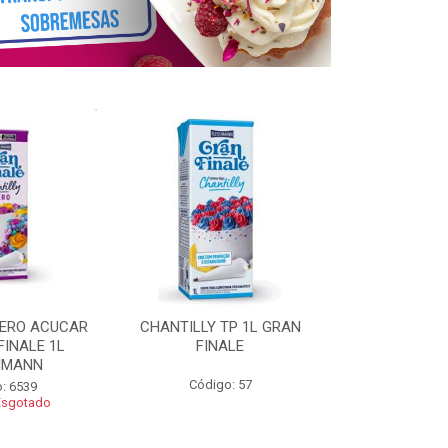
ZERO ACUCAR
CHANTILLY TP 1L GRAN
CHANTILLY 
FINALE 1L
FINALE
FINALE 250G 
HMANN
Código: 57
Código
: 6539
Esgotado