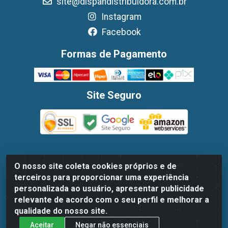
site@dispandistribuidora.com.br
Instagram
Facebook
Formas de Pagamento
Site Seguro
O nosso site coleta cookies próprios e de
Dispan Distribuidora de Alimentos LTDA - Avenida Marechal
terceiros para proporcionar uma experiência
Mascarenhas De Moraes, 1048- Imbiribeira, Recife/PE - CEP
personalizada ao usuário, apresentar publicidade
51.170-000 - CNPJ 30.779.584/0003-78
relevante de acordo com o seu perfil e melhorar a
qualidade do nosso site.
Aceitar
Negar não essenciais