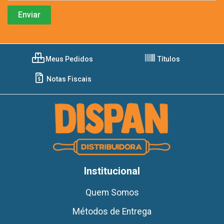
Meus Pedidos
Títulos
Notas Fiscais
Institucional
Quem Somos
Métodos de Entrega