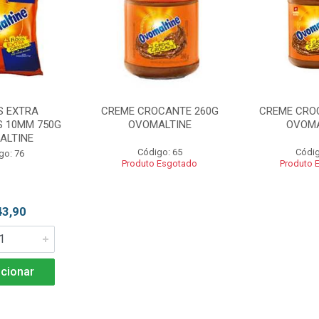
S EXTRA
CREME CROCANTE 260G
CREME CRO
 10MM 750G
OVOMALTINE
OVOMA
ALTINE
Código: 65
Códig
go: 76
Produto Esgotado
Produto 
43,90
cionar