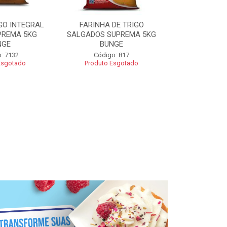
GO INTEGRAL
FARINHA DE TRIGO
FARINHA CO
PREMA 5KG
SALGADOS SUPREMA 5KG
SUPREMA 5
NGE
BUNGE
Código
: 7132
Código: 817
Esgotado
Produto Esgotado
R$ 2
Adic