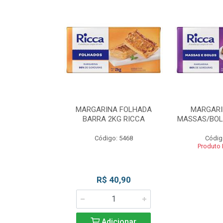
INA BLOCO
MARGARINA FOLHADA
MARGARI
OS 2KG RICCA
BARRA 2KG RICCA
MASSAS/BOL
o: 5462
Código: 5468
Códig
 Esgotado
Produto
R$ 40,90
Adicionar