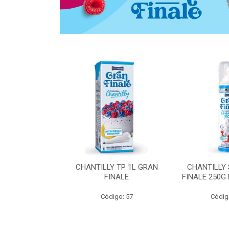
 ZERO ACUCAR
CHANTILLY TP 1L GRAN
CHANTILLY
 FINALE 1L
FINALE
FINALE 250G
SHMANN
Código: 57
Códig
o: 6539
 Esgotado