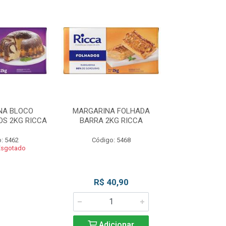
NA BLOCO
MARGARINA FOLHADA
MARGARIN
S 2KG RICCA
BARRA 2KG RICCA
MASSAS/BOLO
: 5462
Código: 5468
Código
Esgotado
Produto 
R$ 40,90
Adicionar