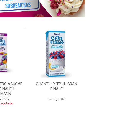
ZERO ACUCAR
CHANTILLY TP 1L GRAN
CHANTILLY 
FINALE 1L
FINALE
FINALE 250G 
HMANN
Código: 57
Código
: 6539
Esgotado