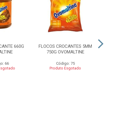
CANTE 660G
FLOCOS CROCANTES 5MM
FLOCOS C
LTINE
750G OVOMALTINE
ROCKS 550G 
o: 66
Código: 75
Códig
Esgotado
Produto Esgotado
Produto 