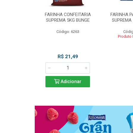
 DE TRIGO
FARINHA CONFEITARIA
FARINHA P
SUPREMA 5KG
SUPREMA 5KG BUNGE
SUPREMA 
UNGE
Código: 6263
Códig
go: 817
Produto
 Esgotado
R$ 21,49
Adicionar