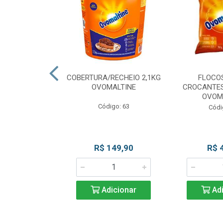
CKS MESCLADO
COBERTURA/RECHEIO 2,1KG
FLOCO
VOMALTINE
OVOMALTINE
CROCANTES
OVOM
go: 80
Código: 63
Códi
 Esgotado
R$ 149,90
R$ 
Adicionar
Adi