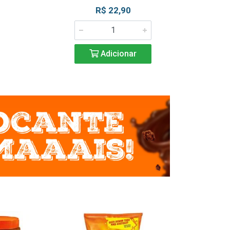
R$ 22,90
R$ 2
Adicionar
Adic