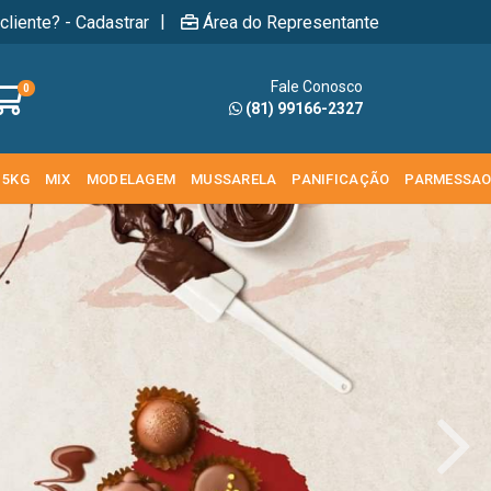
|
cliente? - Cadastrar
Área do Representante
Fale Conosco
0
(81) 99166-2327
 5KG
MIX
MODELAGEM
MUSSARELA
PANIFICAÇÃO
PARMESSA