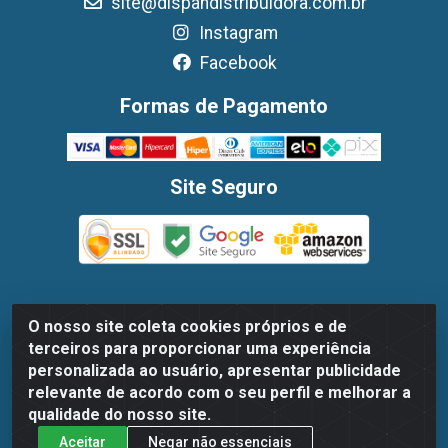
site@dispandistribuidora.com.br
Instagram
Facebook
Formas de Pagamento
Site Seguro
O nosso site coleta cookies próprios e de
Dispan Distribuidora de Alimentos LTDA - Avenida Marechal
terceiros para proporcionar uma experiência
Mascarenhas De Moraes, 1048- Imbiribeira, Recife/PE - CEP
personalizada ao usuário, apresentar publicidade
51.170-000 - CNPJ 30.779.584/0003-78
relevante de acordo com o seu perfil e melhorar a
qualidade do nosso site.
Aceitar
Negar não essenciais