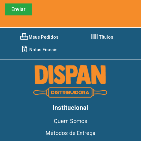
Meus Pedidos
Títulos
Notas Fiscais
Institucional
Quem Somos
Métodos de Entrega