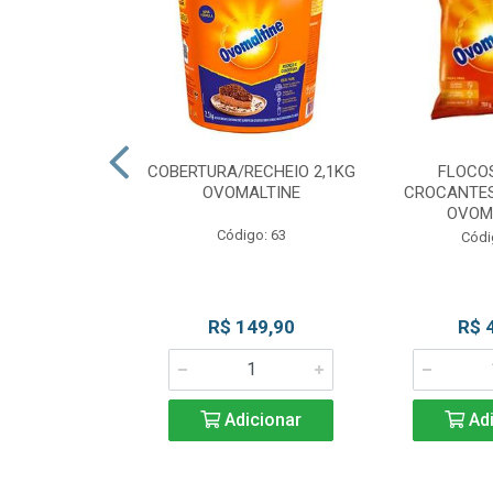
CKS MESCLADO
COBERTURA/RECHEIO 2,1KG
FLOCO
VOMALTINE
OVOMALTINE
CROCANTES
OVOM
go: 80
Código: 63
Códi
 Esgotado
R$ 149,90
R$ 
Adicionar
Adi