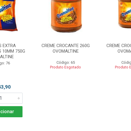
S EXTRA
CREME CROCANTE 260G
CREME CRO
 10MM 750G
OVOMALTINE
OVOMA
ALTINE
Código: 65
Códig
go: 76
Produto Esgotado
Produto 
43,90
cionar