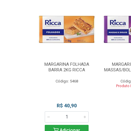
INA BLOCO
MARGARINA FOLHADA
MARGARI
OS 2KG RICCA
BARRA 2KG RICCA
MASSAS/BOL
o: 5462
Código: 5468
Códig
 Esgotado
Produto
R$ 40,90
Adicionar