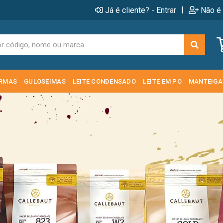
|
Já é cliente? - Entrar
Não é 
RMAS
GULOSEIMAS
LEITE CONDENSADO
LEITE EM PO
MANTEIGA