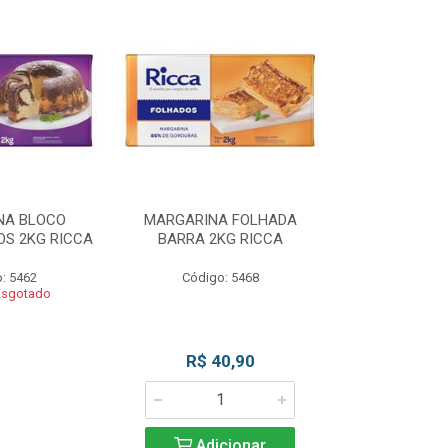
NA BLOCO
MARGARINA FOLHADA
MARGARIN
S 2KG RICCA
BARRA 2KG RICCA
MASSAS/BOLO
: 5462
Código: 5468
Código
Esgotado
Produto 
R$ 40,90
Adicionar