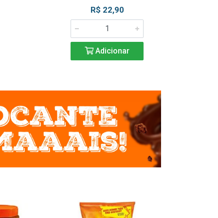
R$ 22,90
R$ 2
Adicionar
Adic