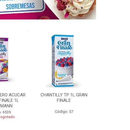
ZERO ACUCAR
CHANTILLY TP 1L GRAN
CHANTILLY 
FINALE 1L
FINALE
FINALE 250G 
HMANN
Código: 57
Código
: 6539
Esgotado