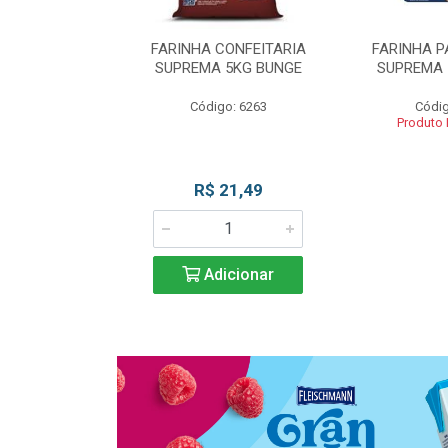
 DE TRIGO
FARINHA CONFEITARIA
FARINHA P
SUPREMA 5KG
SUPREMA 5KG BUNGE
SUPREMA 
UNGE
Código: 6263
Códig
go: 817
Produto
 Esgotado
R$ 21,49
Adicionar