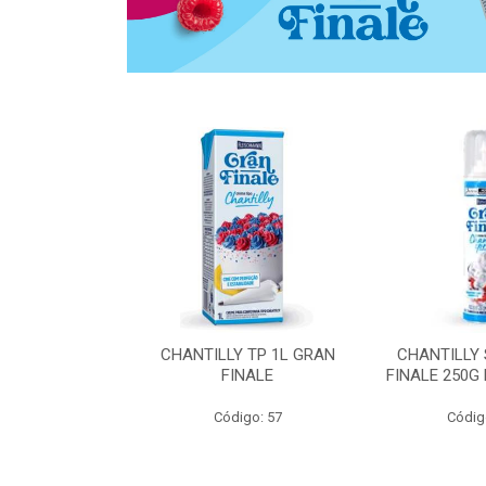
 ZERO ACUCAR
CHANTILLY TP 1L GRAN
CHANTILLY
 FINALE 1L
FINALE
FINALE 250G
SHMANN
Código: 57
Códig
o: 6539
 Esgotado