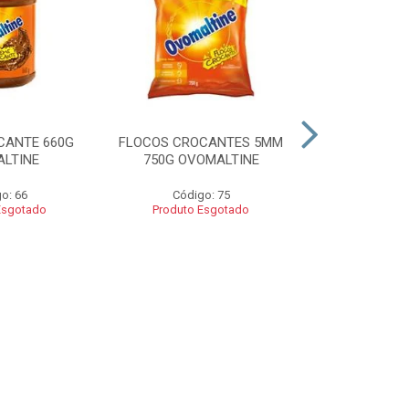
CANTE 660G
FLOCOS CROCANTES 5MM
FLOCOS C
LTINE
750G OVOMALTINE
ROCKS 550G 
o: 66
Código: 75
Códig
Esgotado
Produto Esgotado
Produto 