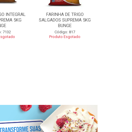
GO INTEGRAL
FARINHA DE TRIGO
FARINHA CO
PREMA 5KG
SALGADOS SUPREMA 5KG
SUPREMA 5
NGE
BUNGE
Código
: 7132
Código: 817
Esgotado
Produto Esgotado
R$ 2
Adic