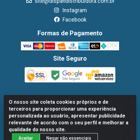
site@dispandistribuidora.com.br
Instagram
Facebook
Formas de Pagamento
Site Seguro
O nosso site coleta cookies próprios e de
Dispan Distribuidora de Alimentos LTDA - Avenida Marechal
terceiros para proporcionar uma experiência
Mascarenhas De Moraes, 1048- Imbiribeira, Recife/PE - CEP
personalizada ao usuário, apresentar publicidade
51.170-000 - CNPJ 30.779.584/0003-78
relevante de acordo com o seu perfil e melhorar a
qualidade do nosso site.
Aceitar
Negar não essenciais