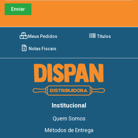
Meus Pedidos
Títulos
Notas Fiscais
Institucional
Quem Somos
Métodos de Entrega