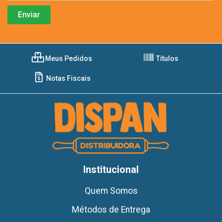
Meus Pedidos
Títulos
Notas Fiscais
Institucional
Quem Somos
Métodos de Entrega