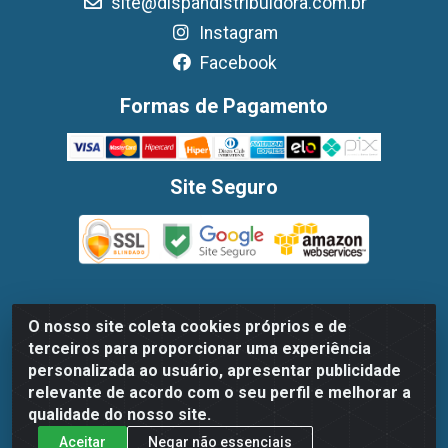
site@dispandistribuidora.com.br
Instagram
Facebook
Formas de Pagamento
Site Seguro
O nosso site coleta cookies próprios e de
Dispan Distribuidora de Alimentos LTDA - Avenida Marechal
terceiros para proporcionar uma experiência
Mascarenhas De Moraes, 1048- Imbiribeira, Recife/PE - CEP
personalizada ao usuário, apresentar publicidade
51.170-000 - CNPJ 30.779.584/0003-78
relevante de acordo com o seu perfil e melhorar a
qualidade do nosso site.
Aceitar
Negar não essenciais