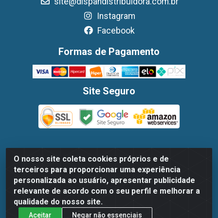
site@dispandistribuidora.com.br
Instagram
Facebook
Formas de Pagamento
Site Seguro
O nosso site coleta cookies próprios e de
Dispan Distribuidora de Alimentos LTDA - Avenida Marechal
terceiros para proporcionar uma experiência
Mascarenhas De Moraes, 1048- Imbiribeira, Recife/PE - CEP
personalizada ao usuário, apresentar publicidade
51.170-000 - CNPJ 30.779.584/0003-78
relevante de acordo com o seu perfil e melhorar a
qualidade do nosso site.
Aceitar
Negar não essenciais