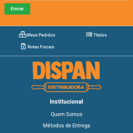
Meus Pedidos
Títulos
Notas Fiscais
Institucional
Quem Somos
Métodos de Entrega