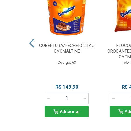
CKS MESCLADO
COBERTURA/RECHEIO 2,1KG
FLOCO
VOMALTINE
OVOMALTINE
CROCANTES
OVOM
go: 80
Código: 63
Códi
 Esgotado
R$ 149,90
R$ 
Adicionar
Adi