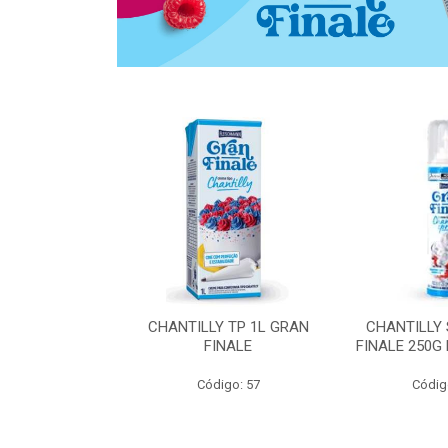
 ZERO ACUCAR
CHANTILLY TP 1L GRAN
CHANTILLY
 FINALE 1L
FINALE
FINALE 250G
SHMANN
Código: 57
Códig
o: 6539
 Esgotado