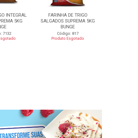
GO INTEGRAL
FARINHA DE TRIGO
FARINHA CO
PREMA 5KG
SALGADOS SUPREMA 5KG
SUPREMA 5
NGE
BUNGE
Código
: 7132
Código: 817
Esgotado
Produto Esgotado
R$ 2
Adic