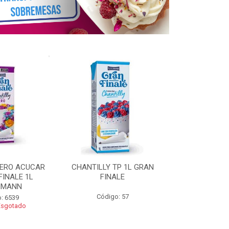
ZERO ACUCAR
CHANTILLY TP 1L GRAN
CHANTILLY 
FINALE 1L
FINALE
FINALE 250G 
HMANN
Código: 57
Código
: 6539
Esgotado