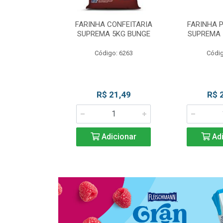
 DE TRIGO
FARINHA CONFEITARIA
FARINHA 
SUPREMA 5KG
SUPREMA 5KG BUNGE
SUPREMA 
UNGE
Código: 6263
Códig
go: 817
 Esgotado
R$ 21,49
R$ 
Adicionar
Adi