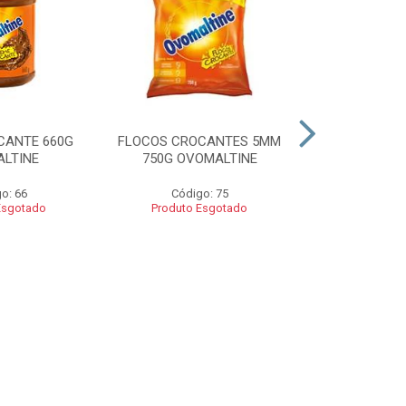
CANTE 660G
FLOCOS CROCANTES 5MM
FLOCOS C
LTINE
750G OVOMALTINE
ROCKS 550G 
o: 66
Código: 75
Códig
Esgotado
Produto Esgotado
Produto 