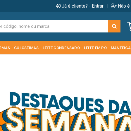
|
Já é cliente? - Entrar
Não é 
RMAS
GULOSEIMAS
LEITE CONDENSADO
LEITE EM PO
MANTEIGA