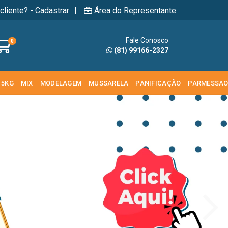
|
cliente? - Cadastrar
Área do Representante
Fale Conosco
0
(81) 99166-2327
 5KG
MIX
MODELAGEM
MUSSARELA
PANIFICAÇÃO
PARMESSA