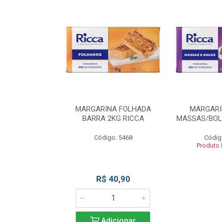
INA BLOCO
MARGARINA FOLHADA
MARGARI
OS 2KG RICCA
BARRA 2KG RICCA
MASSAS/BOL
o: 5462
Código: 5468
Códig
 Esgotado
Produto
R$ 40,90
Adicionar