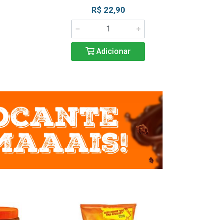
R$ 22,90
R$ 2
Adicionar
Adic