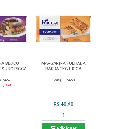
NA BLOCO
MARGARINA FOLHADA
MARGARIN
S 2KG RICCA
BARRA 2KG RICCA
MASSAS/BOLO
: 5462
Código: 5468
Código
Esgotado
Produto 
R$ 40,90
Adicionar