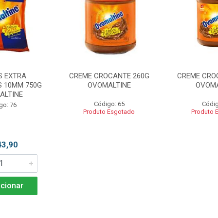
S EXTRA
CREME CROCANTE 260G
CREME CRO
 10MM 750G
OVOMALTINE
OVOMA
ALTINE
Código: 65
Códig
go: 76
Produto Esgotado
Produto 
43,90
cionar