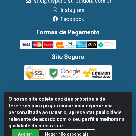
site@dispandistribuidora.com.br
Instagram
Facebook
Formas de Pagamento
Site Seguro
O nosso site coleta cookies próprios e de
Dispan Distribuidora de Alimentos LTDA - Avenida Marechal
terceiros para proporcionar uma experiência
Mascarenhas De Moraes, 1048- Imbiribeira, Recife/PE - CEP
personalizada ao usuário, apresentar publicidade
51.170-000 - CNPJ 30.779.584/0003-78
relevante de acordo com o seu perfil e melhorar a
qualidade do nosso site.
Aceitar
Negar não essenciais