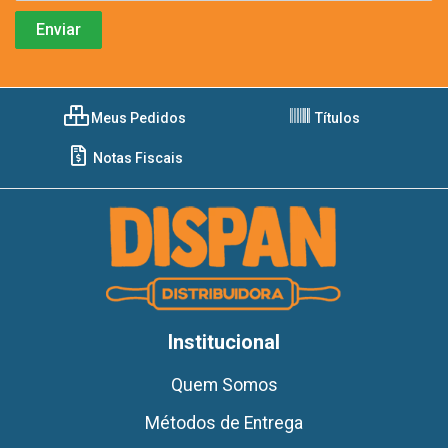
Meus Pedidos
Títulos
Notas Fiscais
Institucional
Quem Somos
Métodos de Entrega