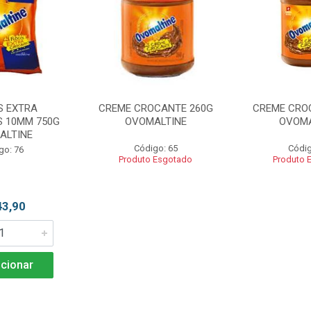
S EXTRA
CREME CROCANTE 260G
CREME CRO
 10MM 750G
OVOMALTINE
OVOMA
ALTINE
Código: 65
Códig
go: 76
Produto Esgotado
Produto 
43,90
cionar