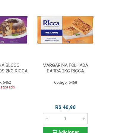
NA BLOCO
MARGARINA FOLHADA
MARGARIN
S 2KG RICCA
BARRA 2KG RICCA
MASSAS/BOLO
: 5462
Código: 5468
Código
Esgotado
Produto 
R$ 40,90
Adicionar