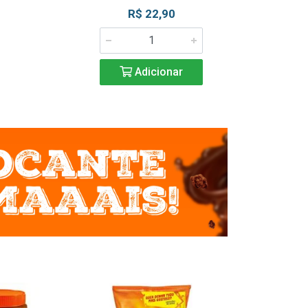
R$ 22,90
R$ 2
Adicionar
Adic