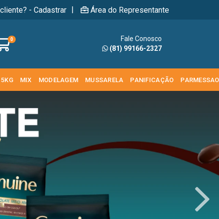
|
cliente? - Cadastrar
Área do Representante
Fale Conosco
0
(81) 99166-2327
 5KG
MIX
MODELAGEM
MUSSARELA
PANIFICAÇÃO
PARMESSA