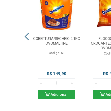
CKS MESCLADO
COBERTURA/RECHEIO 2,1KG
FLOCO
VOMALTINE
OVOMALTINE
CROCANTES
OVOM
go: 80
Código: 63
Códi
 Esgotado
R$ 149,90
R$ 
Adicionar
Adi