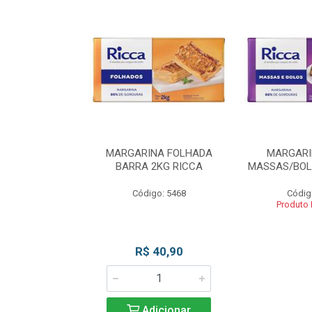
INA BLOCO
MARGARINA FOLHADA
MARGARI
OS 2KG RICCA
BARRA 2KG RICCA
MASSAS/BOL
o: 5462
Código: 5468
Códig
 Esgotado
Produto
R$ 40,90
Adicionar