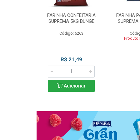
 DE TRIGO
FARINHA CONFEITARIA
FARINHA P
SUPREMA 5KG
SUPREMA 5KG BUNGE
SUPREMA 
UNGE
Código: 6263
Códig
go: 817
Produto
 Esgotado
R$ 21,49
Adicionar