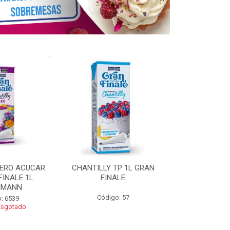
ZERO ACUCAR
CHANTILLY TP 1L GRAN
CHANTILLY 
FINALE 1L
FINALE
FINALE 250G 
HMANN
Código: 57
Código
: 6539
Esgotado