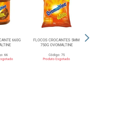
CANTE 660G
FLOCOS CROCANTES 5MM
FLOCOS C
LTINE
750G OVOMALTINE
ROCKS 550G 
o: 66
Código: 75
Códig
Esgotado
Produto Esgotado
Produto 