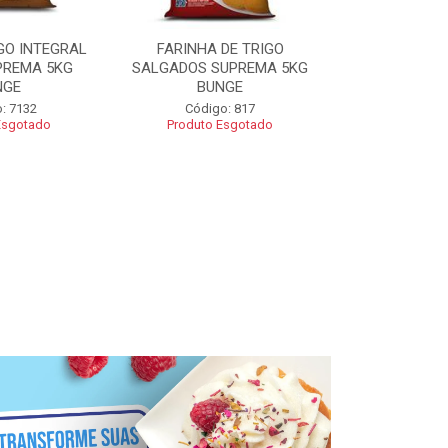
GO INTEGRAL
FARINHA DE TRIGO
FARINHA CO
PREMA 5KG
SALGADOS SUPREMA 5KG
SUPREMA 5
NGE
BUNGE
Código
: 7132
Código: 817
Esgotado
Produto Esgotado
R$ 2
Adic