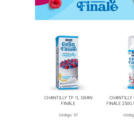
 ZERO ACUCAR
CHANTILLY TP 1L GRAN
CHANTILLY
 FINALE 1L
FINALE
FINALE 250G
SHMANN
Código: 57
Códig
o: 6539
 Esgotado