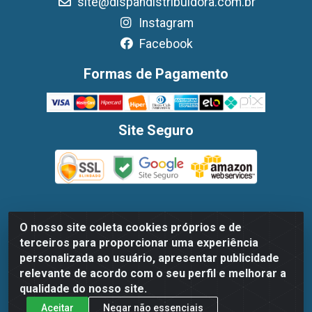
site@dispandistribuidora.com.br
Instagram
Facebook
Formas de Pagamento
Site Seguro
O nosso site coleta cookies próprios e de
Dispan Distribuidora de Alimentos LTDA - Avenida Marechal
terceiros para proporcionar uma experiência
Mascarenhas De Moraes, 1048- Imbiribeira, Recife/PE - CEP
personalizada ao usuário, apresentar publicidade
51.170-000 - CNPJ 30.779.584/0003-78
relevante de acordo com o seu perfil e melhorar a
qualidade do nosso site.
Aceitar
Negar não essenciais