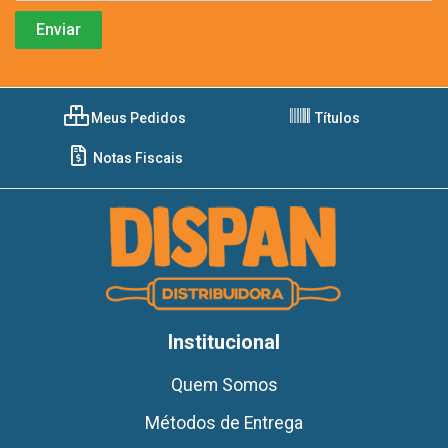
Meus Pedidos
Títulos
Notas Fiscais
Institucional
Quem Somos
Métodos de Entrega