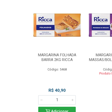
INA BLOCO
MARGARINA FOLHADA
MARGARI
OS 2KG RICCA
BARRA 2KG RICCA
MASSAS/BOL
o: 5462
Código: 5468
Códig
 Esgotado
Produto
R$ 40,90
Adicionar