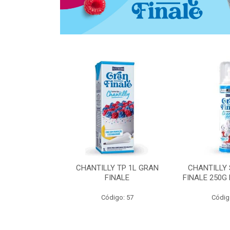
 ZERO ACUCAR
CHANTILLY TP 1L GRAN
CHANTILLY
 FINALE 1L
FINALE
FINALE 250G
SHMANN
Código: 57
Códig
o: 6539
 Esgotado