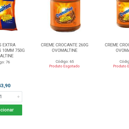
S EXTRA
CREME CROCANTE 260G
CREME CRO
 10MM 750G
OVOMALTINE
OVOMA
ALTINE
Código: 65
Códig
go: 76
Produto Esgotado
Produto 
43,90
cionar