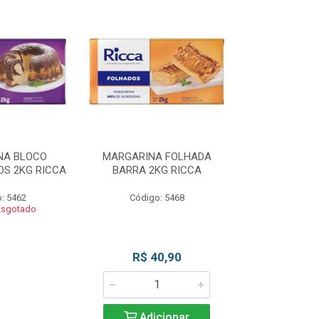
NA BLOCO
MARGARINA FOLHADA
MARGARIN
S 2KG RICCA
BARRA 2KG RICCA
MASSAS/BOLO
: 5462
Código: 5468
Código
Esgotado
Produto 
R$ 40,90
Adicionar