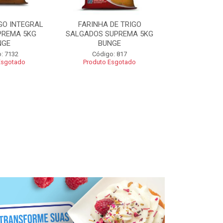
GO INTEGRAL
FARINHA DE TRIGO
FARINHA CO
PREMA 5KG
SALGADOS SUPREMA 5KG
SUPREMA 5
NGE
BUNGE
Código
: 7132
Código: 817
Esgotado
Produto Esgotado
R$ 2
Adic