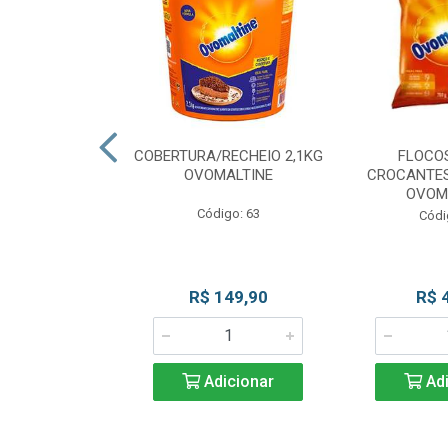
CKS MESCLADO
COBERTURA/RECHEIO 2,1KG
FLOCO
VOMALTINE
OVOMALTINE
CROCANTES
OVOM
go: 80
Código: 63
Códi
 Esgotado
R$ 149,90
R$ 
Adicionar
Adi