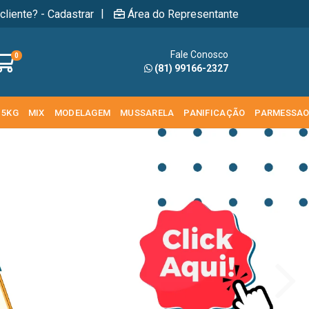
|
cliente? - Cadastrar
Área do Representante
Fale Conosco
0
(81) 99166-2327
 5KG
MIX
MODELAGEM
MUSSARELA
PANIFICAÇÃO
PARMESSA