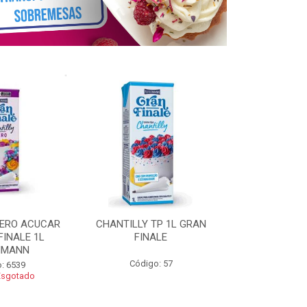
ZERO ACUCAR
CHANTILLY TP 1L GRAN
CHANTILLY 
FINALE 1L
FINALE
FINALE 250G 
HMANN
Código: 57
Código
: 6539
Esgotado