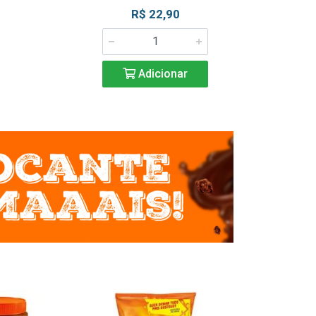
R$ 22,90
R$ 2
Adicionar
Adic