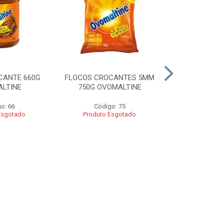
CANTE 660G
FLOCOS CROCANTES 5MM
FLOCOS C
LTINE
750G OVOMALTINE
ROCKS 550G 
o: 66
Código: 75
Códig
Esgotado
Produto Esgotado
Produto 