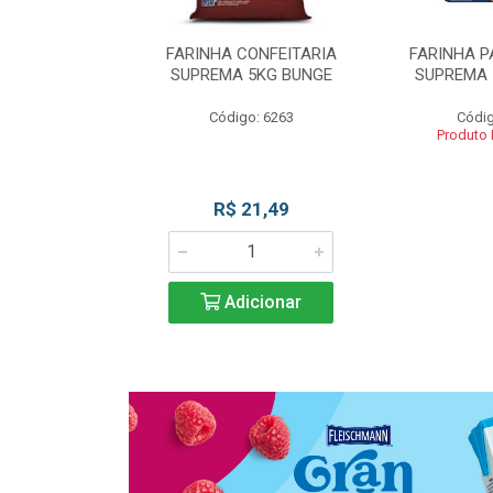
 DE TRIGO
FARINHA CONFEITARIA
FARINHA P
SUPREMA 5KG
SUPREMA 5KG BUNGE
SUPREMA 
UNGE
Código: 6263
Códig
go: 817
Produto
 Esgotado
R$ 21,49
Adicionar