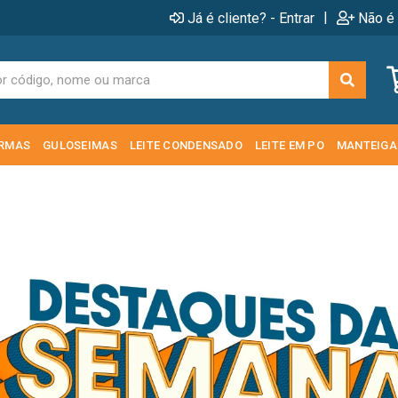
|
Já é cliente? - Entrar
Não é 
RMAS
GULOSEIMAS
LEITE CONDENSADO
LEITE EM PO
MANTEIGA