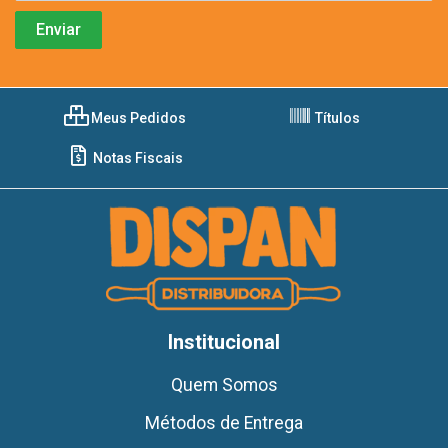
Meus Pedidos
Títulos
Notas Fiscais
Institucional
Quem Somos
Métodos de Entrega