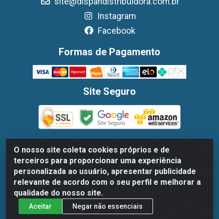
site@dispandistribuidora.com.br
Instagram
Facebook
Formas de Pagamento
Site Seguro
O nosso site coleta cookies próprios e de
terceiros para proporcionar uma experiência
Dispan Distribuidora de Alimentos LTDA - Avenida Marechal
personalizada ao usuário, apresentar publicidade
Mascarenhas De Moraes, 1048- Imbiribeira, Recife/PE - CEP
relevante de acordo com o seu perfil e melhorar a
51.170-000 - CNPJ 30.779.584/0003-78
qualidade do nosso site.
Aceitar
Negar não essenciais