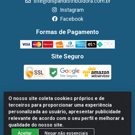
site@dispandistribuidora.com.br
Instagram
Facebook
Formas de Pagamento
Site Seguro
O nosso site coleta cookies próprios e de
Dispan Distribuidora de Alimentos LTDA - Avenida Marechal
terceiros para proporcionar uma experiência
Mascarenhas De Moraes, 1048- Imbiribeira, Recife/PE - CEP
personalizada ao usuário, apresentar publicidade
51.170-000 - CNPJ 30.779.584/0003-78
relevante de acordo com o seu perfil e melhorar a
qualidade do nosso site.
Aceitar
Negar não essenciais