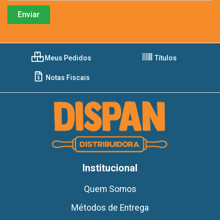
Meus Pedidos
Títulos
Notas Fiscais
Institucional
Quem Somos
Métodos de Entrega