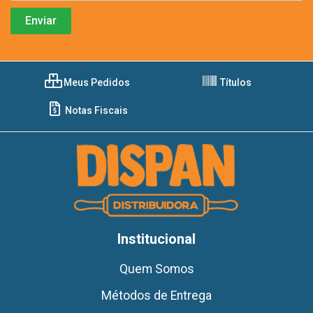
Meus Pedidos
Títulos
Notas Fiscais
Institucional
Quem Somos
Métodos de Entrega