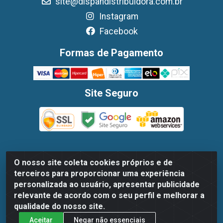
site@dispandistribuidora.com.br
Instagram
Facebook
Formas de Pagamento
Site Seguro
O nosso site coleta cookies próprios e de
Dispan Distribuidora de Alimentos LTDA - Avenida Marechal
terceiros para proporcionar uma experiência
Mascarenhas De Moraes, 1048- Imbiribeira, Recife/PE - CEP
personalizada ao usuário, apresentar publicidade
51.170-000 - CNPJ 30.779.584/0003-78
relevante de acordo com o seu perfil e melhorar a
qualidade do nosso site.
Aceitar
Negar não essenciais