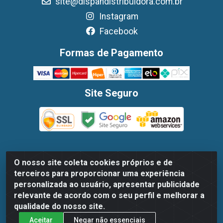
site@dispandistribuidora.com.br
Instagram
Facebook
Formas de Pagamento
Site Seguro
O nosso site coleta cookies próprios e de
Dispan Distribuidora de Alimentos LTDA - Avenida Marechal
terceiros para proporcionar uma experiência
Mascarenhas De Moraes, 1048- Imbiribeira, Recife/PE - CEP
personalizada ao usuário, apresentar publicidade
51.170-000 - CNPJ 30.779.584/0003-78
relevante de acordo com o seu perfil e melhorar a
qualidade do nosso site.
Aceitar
Negar não essenciais