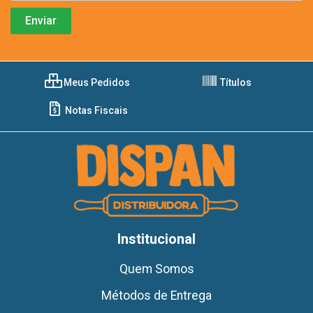
Meus Pedidos
Títulos
Notas Fiscais
Institucional
Quem Somos
Métodos de Entrega