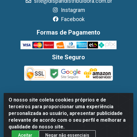
site@dispandistribuidora.com.br
Instagram
Facebook
Formas de Pagamento
Site Seguro
O nosso site coleta cookies próprios e de
Dispan Distribuidora de Alimentos LTDA - Avenida Marechal
terceiros para proporcionar uma experiência
Mascarenhas De Moraes, 1048- Imbiribeira, Recife/PE - CEP
personalizada ao usuário, apresentar publicidade
51.170-000 - CNPJ 30.779.584/0003-78
relevante de acordo com o seu perfil e melhorar a
qualidade do nosso site.
Aceitar
Negar não essenciais