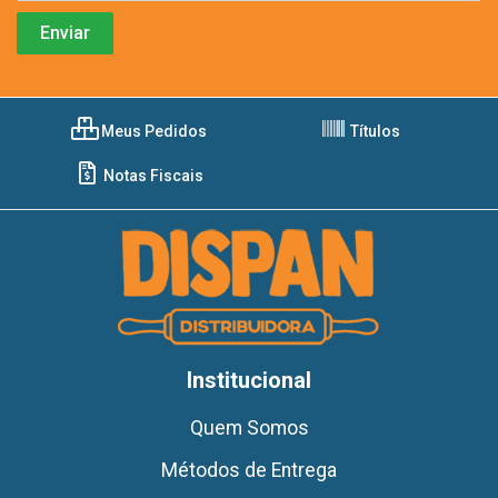
Meus Pedidos
Títulos
Notas Fiscais
Institucional
Quem Somos
Métodos de Entrega