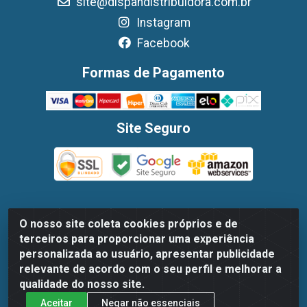
site@dispandistribuidora.com.br
Instagram
Facebook
Formas de Pagamento
Site Seguro
O nosso site coleta cookies próprios e de
Dispan Distribuidora de Alimentos LTDA - Avenida Marechal
terceiros para proporcionar uma experiência
Mascarenhas De Moraes, 1048- Imbiribeira, Recife/PE - CEP
personalizada ao usuário, apresentar publicidade
51.170-000 - CNPJ 30.779.584/0003-78
relevante de acordo com o seu perfil e melhorar a
qualidade do nosso site.
Aceitar
Negar não essenciais