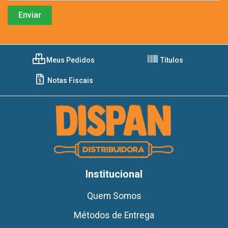
Meus Pedidos
Títulos
Notas Fiscais
Institucional
Quem Somos
Métodos de Entrega