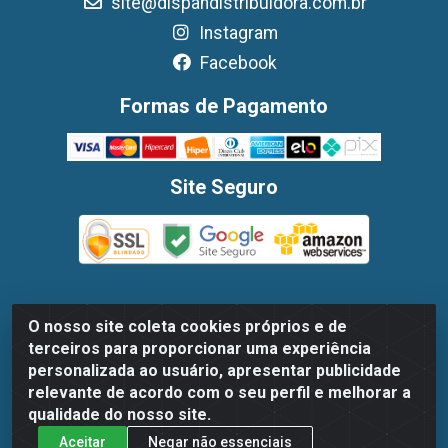
site@dispandistribuidora.com.br
Instagram
Facebook
Formas de Pagamento
Site Seguro
O nosso site coleta cookies próprios e de
Dispan Distribuidora de Alimentos LTDA - Avenida Marechal
terceiros para proporcionar uma experiência
Mascarenhas De Moraes, 1048- Imbiribeira, Recife/PE - CEP
personalizada ao usuário, apresentar publicidade
51.170-000 - CNPJ 30.779.584/0003-78
relevante de acordo com o seu perfil e melhorar a
qualidade do nosso site.
Aceitar
Negar não essenciais