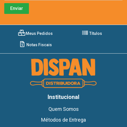
Meus Pedidos
Títulos
Notas Fiscais
Institucional
Quem Somos
Métodos de Entrega