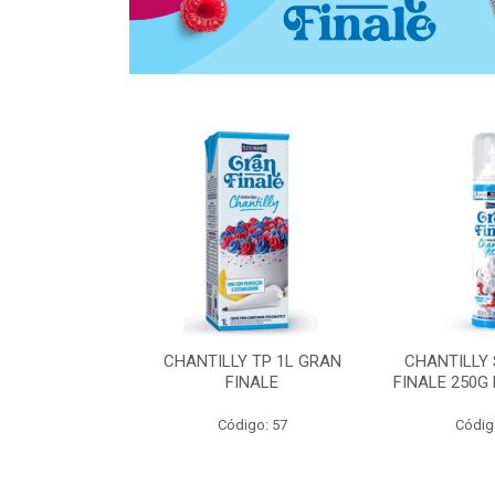
 ZERO ACUCAR
CHANTILLY TP 1L GRAN
CHANTILLY
 FINALE 1L
FINALE
FINALE 250G
SHMANN
Código: 57
Códig
o: 6539
 Esgotado