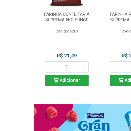
 DE TRIGO
FARINHA CONFEITARIA
FARINHA 
SUPREMA 5KG
SUPREMA 5KG BUNGE
SUPREMA 
UNGE
Código: 6263
Códig
go: 817
 Esgotado
R$ 21,49
R$ 
Adicionar
Adi