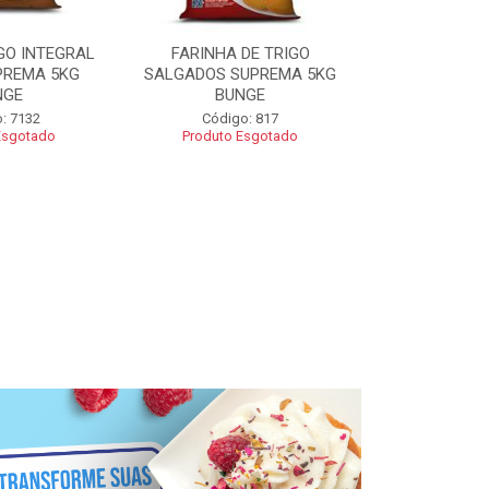
GO INTEGRAL
FARINHA DE TRIGO
FARINHA CO
PREMA 5KG
SALGADOS SUPREMA 5KG
SUPREMA 5
NGE
BUNGE
Código
: 7132
Código: 817
Esgotado
Produto Esgotado
R$ 2
Adic