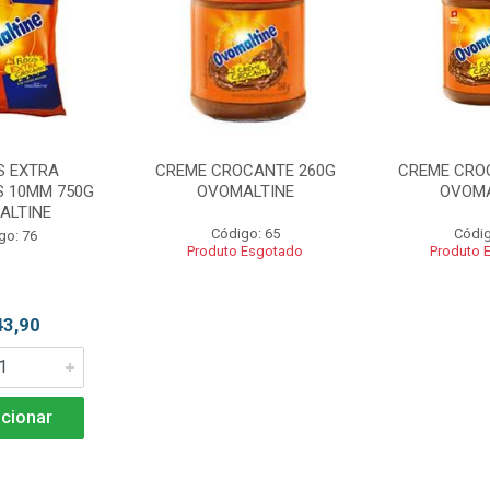
S EXTRA
CREME CROCANTE 260G
CREME CRO
 10MM 750G
OVOMALTINE
OVOMA
ALTINE
Código: 65
Códig
go: 76
Produto Esgotado
Produto 
43,90
cionar