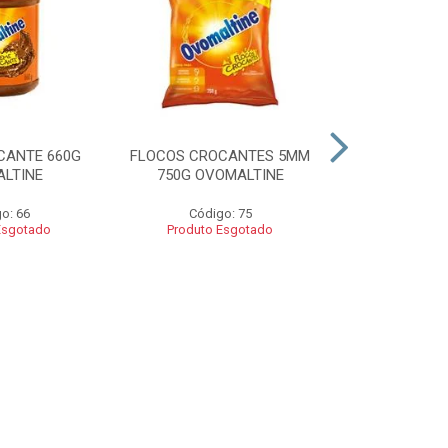
CANTE 660G
FLOCOS CROCANTES 5MM
FLOCOS C
LTINE
750G OVOMALTINE
ROCKS 550G 
o: 66
Código: 75
Códig
Esgotado
Produto Esgotado
Produto 