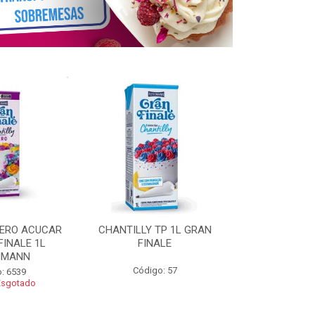
ZERO ACUCAR
CHANTILLY TP 1L GRAN
CHANTILLY 
FINALE 1L
FINALE
FINALE 250G 
HMANN
Código: 57
Código
: 6539
Esgotado