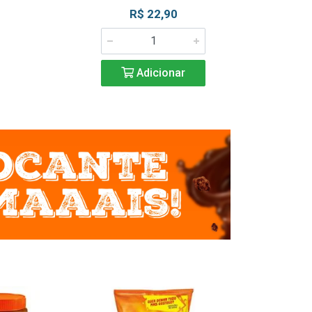
R$ 22,90
R$ 2
Adicionar
Adic