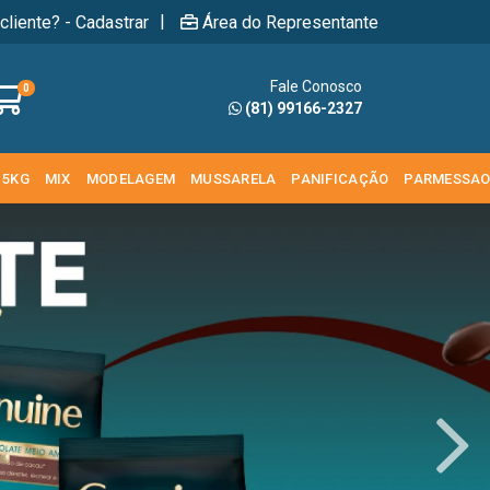
|
cliente? - Cadastrar
Área do Representante
Fale Conosco
0
(81) 99166-2327
 5KG
MIX
MODELAGEM
MUSSARELA
PANIFICAÇÃO
PARMESSA