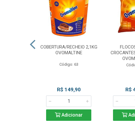
CKS MESCLADO
COBERTURA/RECHEIO 2,1KG
FLOCO
VOMALTINE
OVOMALTINE
CROCANTES
OVOM
go: 80
Código: 63
Códi
 Esgotado
R$ 149,90
R$ 
Adicionar
Adi