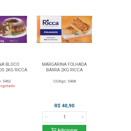
NA BLOCO
MARGARINA FOLHADA
MARGARIN
S 2KG RICCA
BARRA 2KG RICCA
MASSAS/BOLO
: 5462
Código: 5468
Código
Esgotado
Produto 
R$ 40,90
Adicionar