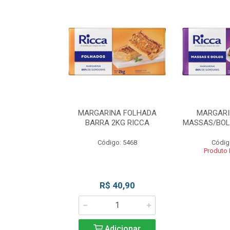
INA BLOCO
MARGARINA FOLHADA
MARGARI
OS 2KG RICCA
BARRA 2KG RICCA
MASSAS/BOL
o: 5462
Código: 5468
Códig
 Esgotado
Produto
R$ 40,90
Adicionar