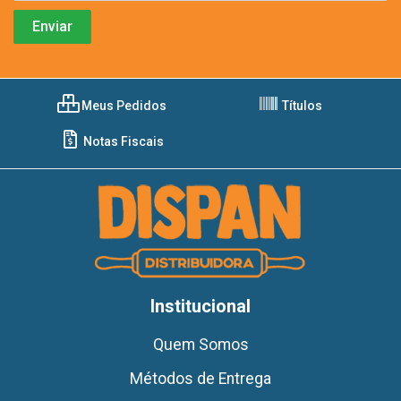
Meus Pedidos
Títulos
Notas Fiscais
Institucional
Quem Somos
Métodos de Entrega