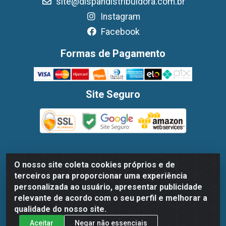
site@dispandistribuidora.com.br
Instagram
Facebook
Formas de Pagamento
Site Seguro
O nosso site coleta cookies próprios e de
Dispan Distribuidora de Alimentos LTDA - Avenida Marechal
terceiros para proporcionar uma experiência
Mascarenhas De Moraes, 1048- Imbiribeira, Recife/PE - CEP
personalizada ao usuário, apresentar publicidade
51.170-000 - CNPJ 30.779.584/0003-78
relevante de acordo com o seu perfil e melhorar a
qualidade do nosso site.
Aceitar
Negar não essenciais