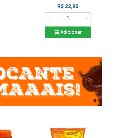
R$ 22,90
R$ 2
Adicionar
Adic