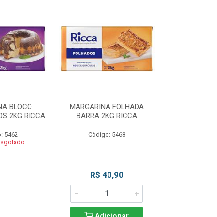
NA BLOCO
MARGARINA FOLHADA
MARGARIN
S 2KG RICCA
BARRA 2KG RICCA
MASSAS/BOLO
: 5462
Código: 5468
Código
Esgotado
Produto 
R$ 40,90
Adicionar