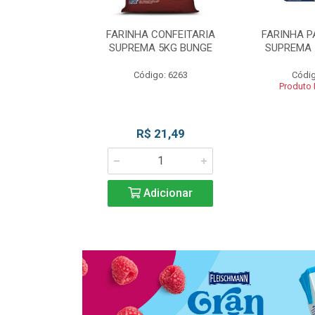
 DE TRIGO
FARINHA CONFEITARIA
FARINHA P
SUPREMA 5KG
SUPREMA 5KG BUNGE
SUPREMA 
UNGE
Código: 6263
Códig
go: 817
Produto
 Esgotado
R$ 21,49
Adicionar