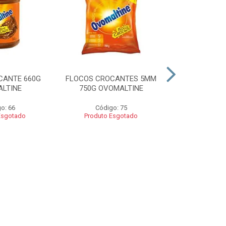
CANTE 660G
FLOCOS CROCANTES 5MM
FLOCOS C
LTINE
750G OVOMALTINE
ROCKS 550G 
o: 66
Código: 75
Códig
Esgotado
Produto Esgotado
Produto 