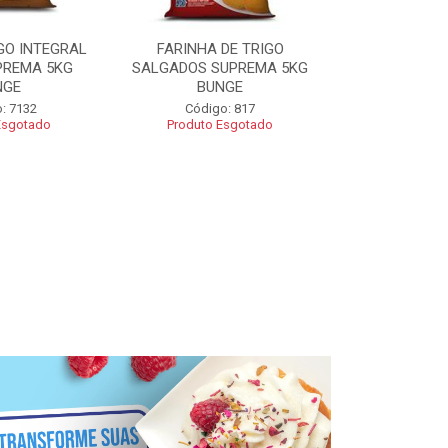
GO INTEGRAL
FARINHA DE TRIGO
FARINHA CO
PREMA 5KG
SALGADOS SUPREMA 5KG
SUPREMA 5
NGE
BUNGE
Código
: 7132
Código: 817
Esgotado
Produto Esgotado
R$ 2
Adic