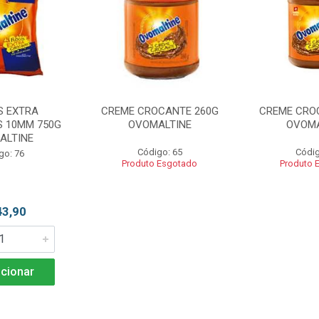
S EXTRA
CREME CROCANTE 260G
CREME CRO
 10MM 750G
OVOMALTINE
OVOMA
ALTINE
Código: 65
Códig
go: 76
Produto Esgotado
Produto 
43,90
cionar