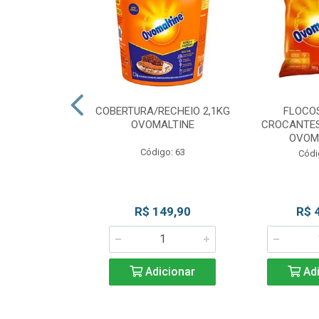
CKS MESCLADO
COBERTURA/RECHEIO 2,1KG
FLOCO
VOMALTINE
OVOMALTINE
CROCANTES
OVOM
go: 80
Código: 63
Códi
 Esgotado
R$ 149,90
R$ 
Adicionar
Adi