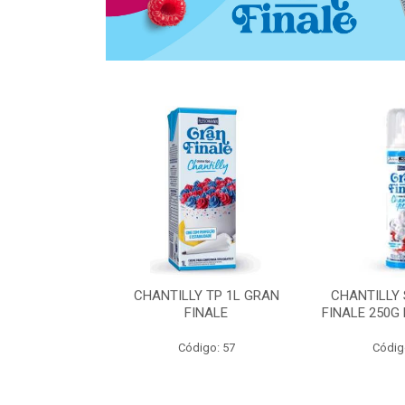
 ZERO ACUCAR
CHANTILLY TP 1L GRAN
CHANTILLY
 FINALE 1L
FINALE
FINALE 250G
SHMANN
Código: 57
Códig
o: 6539
 Esgotado