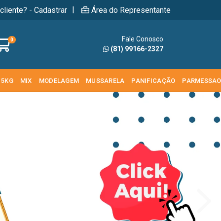
|
cliente? - Cadastrar
Área do Representante
Fale Conosco
0
(81) 99166-2327
 5KG
MIX
MODELAGEM
MUSSARELA
PANIFICAÇÃO
PARMESSA