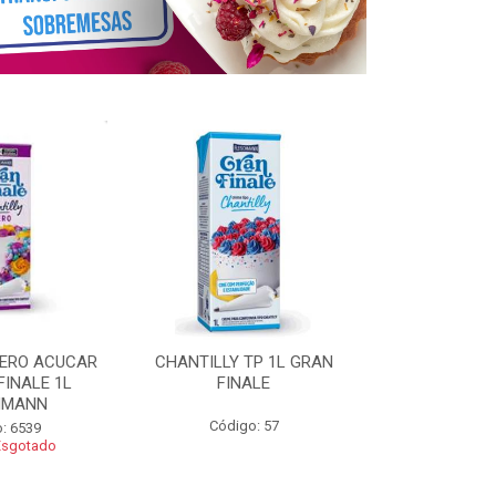
ZERO ACUCAR
CHANTILLY TP 1L GRAN
CHANTILLY 
FINALE 1L
FINALE
FINALE 250G 
HMANN
Código: 57
Código
: 6539
Esgotado