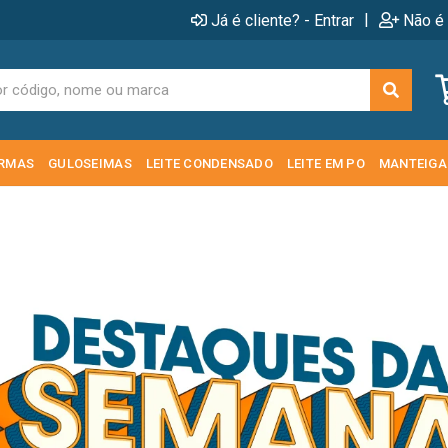
|
Já é cliente? - Entrar
Não é 
RMAS
GULOSEIMAS
LEITE CONDENSADO
LEITE EM PO
MANTEIGA