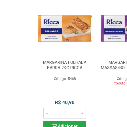
INA BLOCO
MARGARINA FOLHADA
MARGARI
OS 2KG RICCA
BARRA 2KG RICCA
MASSAS/BOL
o: 5462
Código: 5468
Códig
 Esgotado
Produto
R$ 40,90
Adicionar