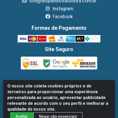
site@dispandistribuidora.com.br
Instagram
Facebook
Formas de Pagamento
Site Seguro
O nosso site coleta cookies próprios e de
Dispan Distribuidora de Alimentos LTDA - Avenida Marechal
terceiros para proporcionar uma experiência
Mascarenhas De Moraes, 1048- Imbiribeira, Recife/PE - CEP
personalizada ao usuário, apresentar publicidade
51.170-000 - CNPJ 30.779.584/0003-78
relevante de acordo com o seu perfil e melhorar a
qualidade do nosso site.
Aceitar
Negar não essenciais