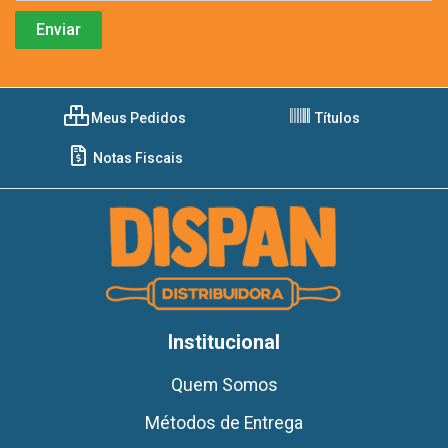
Meus Pedidos
Títulos
Notas Fiscais
Institucional
Quem Somos
Métodos de Entrega