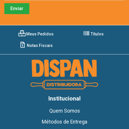
Meus Pedidos
Títulos
Notas Fiscais
Institucional
Quem Somos
Métodos de Entrega