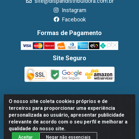
site@dispandistribuidora.com.br
Instagram
Facebook
Formas de Pagamento
Site Seguro
O nosso site coleta cookies próprios e de
Dispan Distribuidora de Alimentos LTDA - Avenida Marechal
terceiros para proporcionar uma experiência
Mascarenhas De Moraes, 1048- Imbiribeira, Recife/PE - CEP
personalizada ao usuário, apresentar publicidade
51.170-000 - CNPJ 30.779.584/0003-78
relevante de acordo com o seu perfil e melhorar a
qualidade do nosso site.
Aceitar
Negar não essenciais