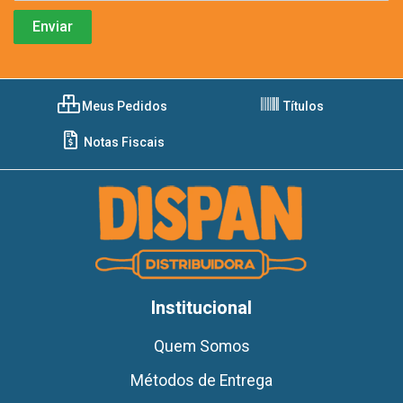
Meus Pedidos
Títulos
Notas Fiscais
Institucional
Quem Somos
Métodos de Entrega