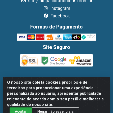
site@dispandistribuidora.com.br
Instagram
Facebook
Formas de Pagamento
Site Seguro
O nosso site coleta cookies próprios e de
Dispan Distribuidora de Alimentos LTDA - Avenida Marechal
terceiros para proporcionar uma experiência
Mascarenhas De Moraes, 1048- Imbiribeira, Recife/PE - CEP
personalizada ao usuário, apresentar publicidade
51.170-000 - CNPJ 30.779.584/0003-78
relevante de acordo com o seu perfil e melhorar a
qualidade do nosso site.
Aceitar
Negar não essenciais