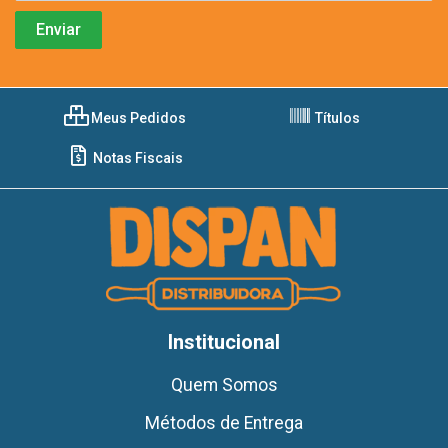
Meus Pedidos
Títulos
Notas Fiscais
Institucional
Quem Somos
Métodos de Entrega