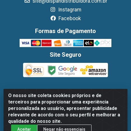
site@dispandistribuidora.com.br
Instagram
Facebook
Formas de Pagamento
Site Seguro
O nosso site coleta cookies próprios e de
Dispan Distribuidora de Alimentos LTDA - Avenida Marechal
terceiros para proporcionar uma experiência
Mascarenhas De Moraes, 1048- Imbiribeira, Recife/PE - CEP
personalizada ao usuário, apresentar publicidade
51.170-000 - CNPJ 30.779.584/0003-78
relevante de acordo com o seu perfil e melhorar a
qualidade do nosso site.
Aceitar
Negar não essenciais