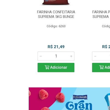
 DE TRIGO
FARINHA CONFEITARIA
FARINHA 
SUPREMA 5KG
SUPREMA 5KG BUNGE
SUPREMA 
UNGE
Código: 6263
Códig
go: 817
 Esgotado
R$ 21,49
R$ 
Adicionar
Adi