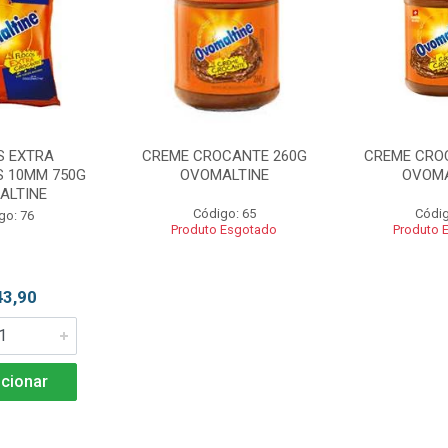
S EXTRA
CREME CROCANTE 260G
CREME CRO
 10MM 750G
OVOMALTINE
OVOMA
ALTINE
Código: 65
Códig
go: 76
Produto Esgotado
Produto 
43,90
cionar