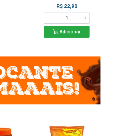
R$ 22,90
R$ 2
Adicionar
Adic