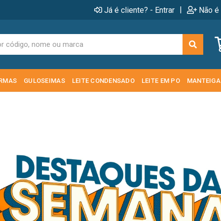
|
Já é cliente? - Entrar
Não é 
RMAS
GULOSEIMAS
LEITE CONDENSADO
LEITE EM PO
MANTEIGA