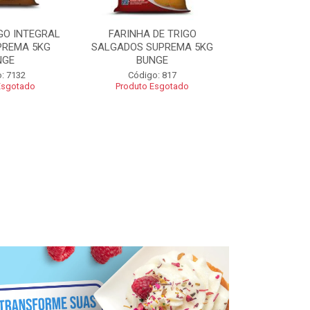
GO INTEGRAL
FARINHA DE TRIGO
FARINHA CO
PREMA 5KG
SALGADOS SUPREMA 5KG
SUPREMA 5
NGE
BUNGE
Código
: 7132
Código: 817
Esgotado
Produto Esgotado
R$ 2
Adic