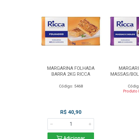
INA BLOCO
MARGARINA FOLHADA
MARGARI
OS 2KG RICCA
BARRA 2KG RICCA
MASSAS/BOL
o: 5462
Código: 5468
Códig
 Esgotado
Produto
R$ 40,90
Adicionar