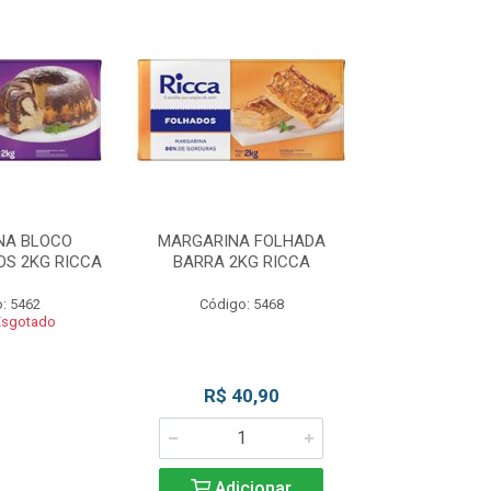
NA BLOCO
MARGARINA FOLHADA
MARGARIN
S 2KG RICCA
BARRA 2KG RICCA
MASSAS/BOLO
: 5462
Código: 5468
Código
Esgotado
Produto 
R$ 40,90
Adicionar