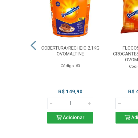
CKS MESCLADO
COBERTURA/RECHEIO 2,1KG
FLOCO
VOMALTINE
OVOMALTINE
CROCANTES
OVOM
go: 80
Código: 63
Códi
 Esgotado
R$ 149,90
R$ 
Adicionar
Adi