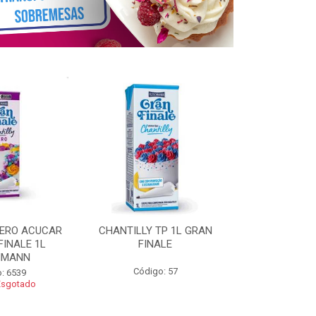
ZERO ACUCAR
CHANTILLY TP 1L GRAN
CHANTILLY 
FINALE 1L
FINALE
FINALE 250G 
HMANN
Código: 57
Código
: 6539
Esgotado