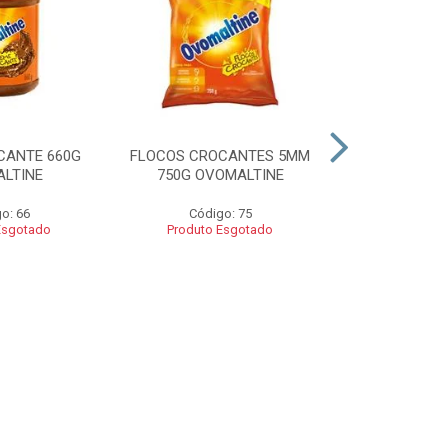
CANTE 660G
FLOCOS CROCANTES 5MM
FLOCOS C
LTINE
750G OVOMALTINE
ROCKS 550G 
o: 66
Código: 75
Códig
Esgotado
Produto Esgotado
Produto 