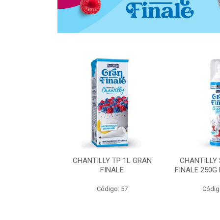
 ZERO ACUCAR
CHANTILLY TP 1L GRAN
CHANTILLY
 FINALE 1L
FINALE
FINALE 250G
SHMANN
Código: 57
Códig
o: 6539
 Esgotado