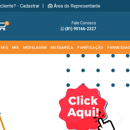
|
cliente? - Cadastrar
Área do Representante
Fale Conosco
0
(81) 99166-2327
 5KG
MIX
MODELAGEM
MUSSARELA
PANIFICAÇÃO
PARMESSA