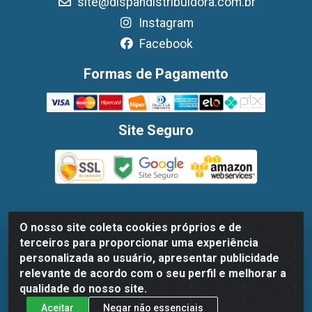
site@dispandistribuidora.com.br
Instagram
Facebook
Formas de Pagamento
Site Seguro
O nosso site coleta cookies próprios e de
Dispan Distribuidora de Alimentos LTDA - Avenida Marechal
terceiros para proporcionar uma experiência
Mascarenhas De Moraes, 1048- Imbiribeira, Recife/PE - CEP
personalizada ao usuário, apresentar publicidade
51.170-000 - CNPJ 30.779.584/0003-78
relevante de acordo com o seu perfil e melhorar a
qualidade do nosso site.
Aceitar
Negar não essenciais