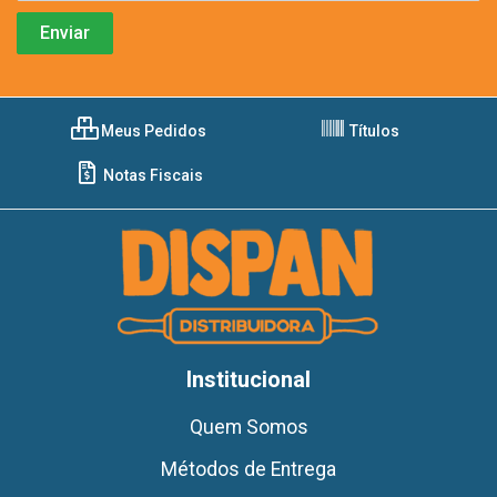
Meus Pedidos
Títulos
Notas Fiscais
Institucional
Quem Somos
Métodos de Entrega