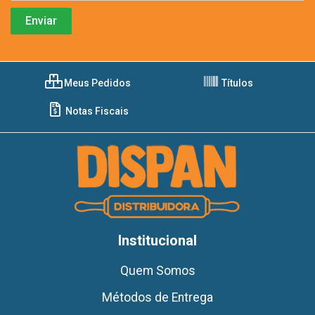
Meus Pedidos
Títulos
Notas Fiscais
Institucional
Quem Somos
Métodos de Entrega