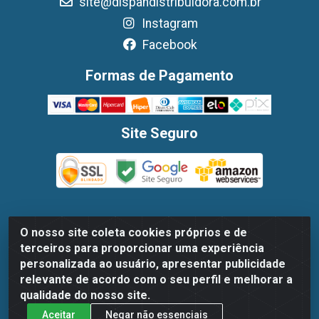
site@dispandistribuidora.com.br
Instagram
Facebook
Formas de Pagamento
Site Seguro
O nosso site coleta cookies próprios e de
Dispan Distribuidora de Alimentos LTDA - Avenida Marechal
terceiros para proporcionar uma experiência
Mascarenhas De Moraes, 1048- Imbiribeira, Recife/PE - CEP
personalizada ao usuário, apresentar publicidade
51.170-000 - CNPJ 30.779.584/0003-78
relevante de acordo com o seu perfil e melhorar a
qualidade do nosso site.
Aceitar
Negar não essenciais