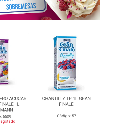
ZERO ACUCAR
CHANTILLY TP 1L GRAN
CHANTILLY 
FINALE 1L
FINALE
FINALE 250G 
HMANN
Código: 57
Código
: 6539
Esgotado