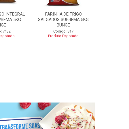
GO INTEGRAL
FARINHA DE TRIGO
FARINHA CO
PREMA 5KG
SALGADOS SUPREMA 5KG
SUPREMA 5
NGE
BUNGE
Código
: 7132
Código: 817
Esgotado
Produto Esgotado
R$ 2
Adic