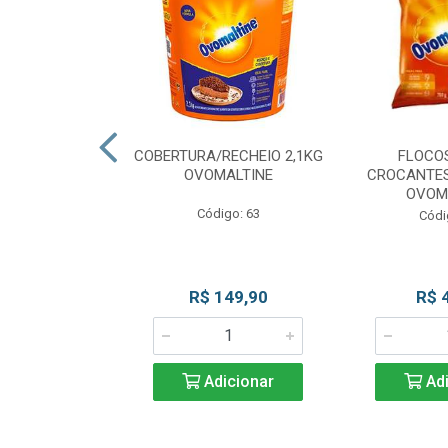
CKS MESCLADO
COBERTURA/RECHEIO 2,1KG
FLOCO
VOMALTINE
OVOMALTINE
CROCANTES
OVOM
go: 80
Código: 63
Códi
 Esgotado
R$ 149,90
R$ 
Adicionar
Adi