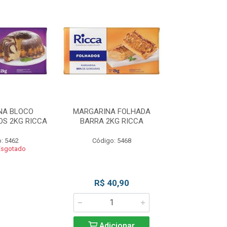
NA BLOCO
MARGARINA FOLHADA
MARGARIN
S 2KG RICCA
BARRA 2KG RICCA
MASSAS/BOLO
: 5462
Código: 5468
Código
Esgotado
Produto 
R$ 40,90
Adicionar