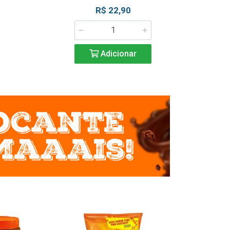
R$ 22,90
R$ 2
Adicionar
Adic