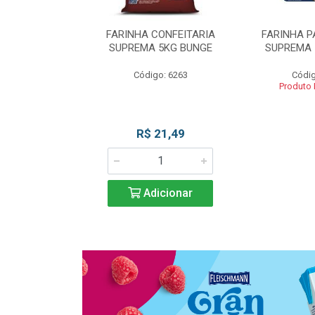
 DE TRIGO
FARINHA CONFEITARIA
FARINHA P
SUPREMA 5KG
SUPREMA 5KG BUNGE
SUPREMA 
UNGE
Código: 6263
Códig
go: 817
Produto
 Esgotado
R$ 21,49
Adicionar