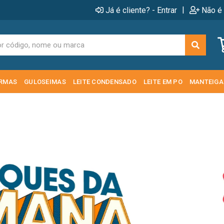
|
Já é cliente? - Entrar
Não é 
RMAS
GULOSEIMAS
LEITE CONDENSADO
LEITE EM PO
MANTEIGA