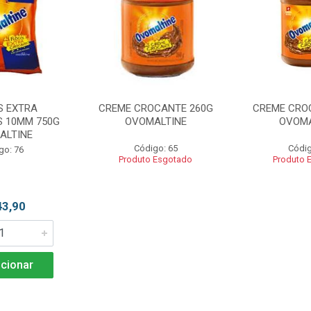
S EXTRA
CREME CROCANTE 260G
CREME CRO
 10MM 750G
OVOMALTINE
OVOMA
ALTINE
Código: 65
Códig
go: 76
Produto Esgotado
Produto 
43,90
cionar