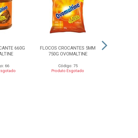
CANTE 660G
FLOCOS CROCANTES 5MM
FLOCOS C
LTINE
750G OVOMALTINE
ROCKS 550G 
o: 66
Código: 75
Códig
Esgotado
Produto Esgotado
Produto 