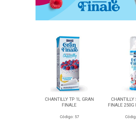
 ZERO ACUCAR
CHANTILLY TP 1L GRAN
CHANTILLY
 FINALE 1L
FINALE
FINALE 250G
SHMANN
Código: 57
Códig
o: 6539
 Esgotado