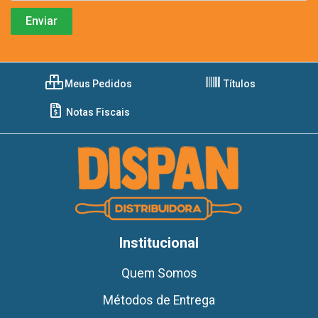
Meus Pedidos
Títulos
Notas Fiscais
Institucional
Quem Somos
Métodos de Entrega