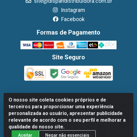
site@dispandistribuidora.com.br
Instagram
Facebook
Formas de Pagamento
Site Seguro
O nosso site coleta cookies próprios e de
Dispan Distribuidora de Alimentos LTDA - Avenida Marechal
terceiros para proporcionar uma experiência
Mascarenhas De Moraes, 1048- Imbiribeira, Recife/PE - CEP
personalizada ao usuário, apresentar publicidade
51.170-000 - CNPJ 30.779.584/0003-78
relevante de acordo com o seu perfil e melhorar a
qualidade do nosso site.
Aceitar
Negar não essenciais