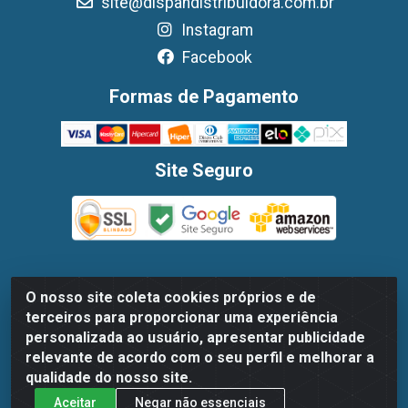
site@dispandistribuidora.com.br
Instagram
Facebook
Formas de Pagamento
Site Seguro
O nosso site coleta cookies próprios e de
Dispan Distribuidora de Alimentos LTDA - Avenida Marechal
terceiros para proporcionar uma experiência
Mascarenhas De Moraes, 1048- Imbiribeira, Recife/PE - CEP
personalizada ao usuário, apresentar publicidade
51.170-000 - CNPJ 30.779.584/0003-78
relevante de acordo com o seu perfil e melhorar a
qualidade do nosso site.
Aceitar
Negar não essenciais