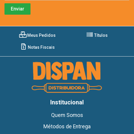
Meus Pedidos
Títulos
Notas Fiscais
Institucional
Quem Somos
Métodos de Entrega